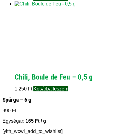
Chili, Boule de Feu – 0,5 g
1 250
Ft
Kosárba teszem
Spárga – 6 g
990
Ft
Egységár:
165
Ft
/ g
[yith_wcwl_add_to_wishlist]