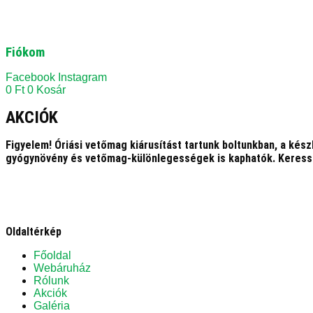
Fiókom
Facebook
Instagram
0
Ft
0
Kosár
AKCIÓK
Figyelem! Óriási vetőmag kiárusítást tartunk boltunkban, a kés
gyógynövény és vetőmag-különlegességek is kaphatók. Keress
Oldaltérkép
Főoldal
Webáruház
Rólunk
Akciók
Galéria