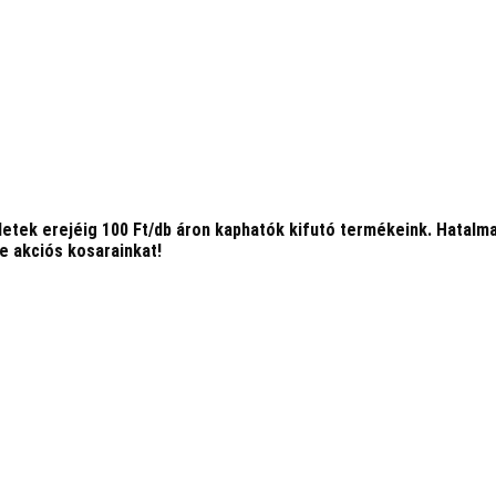
zletek erejéig
100 Ft/db
áron kaphatók kifutó termékeink. Hatalmas
e akciós kosarainkat!