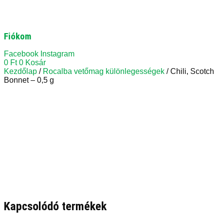
Fiókom
Facebook
Instagram
0
Ft
0
Kosár
Kezdőlap
/
Rocalba vetőmag különlegességek
/ Chili, Scotch
Bonnet – 0,5 g
Kapcsolódó termékek