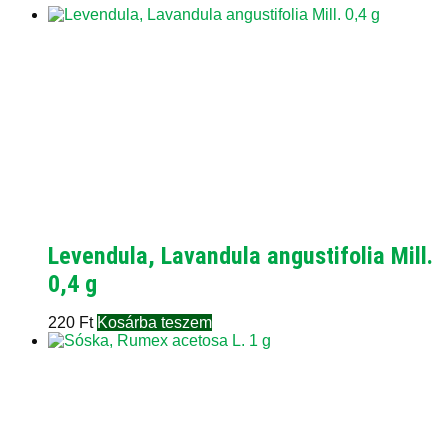
Levendula, Lavandula angustifolia Mill.
0,4 g
220
Ft
Kosárba teszem