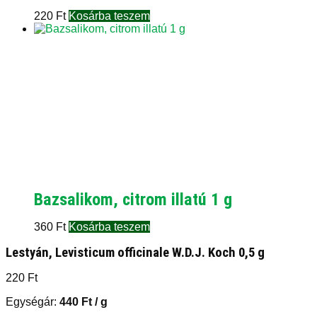
220
Ft
Kosárba teszem
Bazsalikom, citrom illatú 1 g
360
Ft
Kosárba teszem
Lestyán, Levisticum officinale W.D.J. Koch 0,5 g
220
Ft
Egységár:
440
Ft
/ g