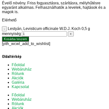
Évelő növény. Friss fogyasztásra, szárításra, mélyhűtésre
egyaránt alkalmas. Felhasználhatók a levelek, hajtások és a
magok is.
Elérhető
Lestyán, Levisticum officinale W.D.J. Koch 0,5 g
-
mennyiség
+
Kosárba teszem
[yith_wcwl_add_to_wishlist]
Oldaltérkép
Főoldal
Webáruház
Rólunk
Akciók
Galéria
Kapcsolat
Főoldal
Webáruház
Rólunk
Akciók