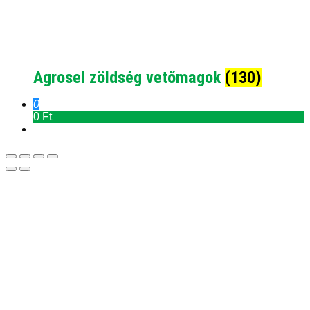
Agrosel zöldség vetőmagok
(130)
0
0 Ft