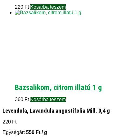
220
Ft
Kosárba teszem
Bazsalikom, citrom illatú 1 g
360
Ft
Kosárba teszem
Levendula, Lavandula angustifolia Mill. 0,4 g
220
Ft
Egységár:
550
Ft
/ g