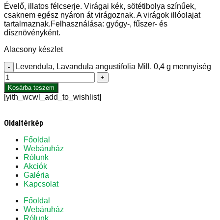
Évelő, illatos félcserje. Virágai kék, sötétibolya színűek,
csaknem egész nyáron át virágoznak. A virágok illóolajat
tartalmaznak.Felhasználása: gyógy-, fűszer- és
dísznövényként.
Alacsony készlet
Levendula, Lavandula angustifolia Mill. 0,4 g mennyiség
-
+
Kosárba teszem
[yith_wcwl_add_to_wishlist]
Oldaltérkép
Főoldal
Webáruház
Rólunk
Akciók
Galéria
Kapcsolat
Főoldal
Webáruház
Rólunk