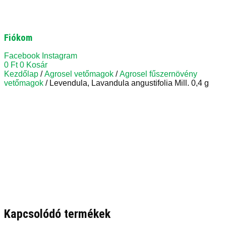
Fiókom
Facebook
Instagram
0
Ft
0
Kosár
Kezdőlap
/
Agrosel vetőmagok
/
Agrosel fűszernövény
vetőmagok
/ Levendula, Lavandula angustifolia Mill. 0,4 g
Kapcsolódó termékek