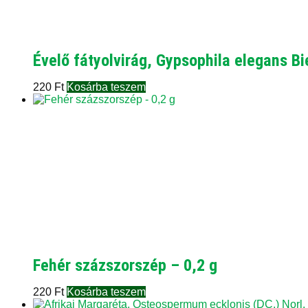
Évelő fátyolvirág, Gypsophila elegans Bi
220
Ft
Kosárba teszem
Fehér százszorszép – 0,2 g
220
Ft
Kosárba teszem