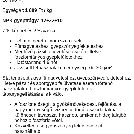
18 990
Ft
Egységár:
1 899
Ft
/ kg
NPK gyeptrágya 12+22+10
7 % kénnel és 2 % vassal
1-3 mm méretű finom szemcsék
Fűmagvetéshez, gyepszőnyegfektetéshez
Meglévő pázsit felülvetése esetén, illetve
foszforhiányos gyepfelületekhez
Hatástartam: 4-6 hét
Javasolt felhasználási mennyiség: kb. 30 g/m²
Starter gyeptrágya fűmagvetéshez, gyepszőnyegfektetéshez,
illetve pázsit és sportgyep felülvetése esetén történő
használatra. Foszforhiányos gyepfelületek
tápanyagellátására is kiváló.
A foszfor elősegíti a gyökérnövekedést, fejlődést, a
nagy mennyiségű, vízben oldódó foszfortartalma
különösen tavasszal hasznos, amikor a hideg talajból
nehéz a foszforfelvétel.
Közvetlenül a gyepszőnyeg fektetése előtt
használható.