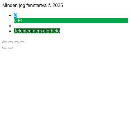
Minden jog fenntartva © 2025
0
0 Ft
Jelenleg nem elérhető