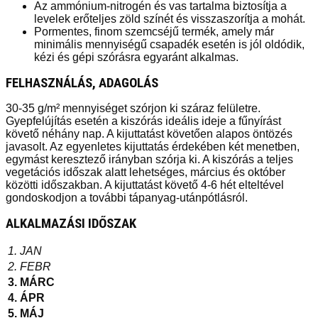
Az ammónium-nitrogén és vas tartalma biztosítja a
levelek erőteljes zöld színét és visszaszorítja a mohát.
Pormentes, finom szemcséjű termék, amely már
minimális mennyiségű csapadék esetén is jól oldódik,
kézi és gépi szórásra egyaránt alkalmas.
FELHASZNÁLÁS, ADAGOLÁS
30-35 g/m² mennyiséget szórjon ki száraz felületre.
Gyepfelújítás esetén a kiszórás ideális ideje a fűnyírást
követő néhány nap. A kijuttatást követően alapos öntözés
javasolt. Az egyenletes kijuttatás érdekében két menetben,
egymást keresztező irányban szórja ki. A kiszórás a teljes
vegetációs időszak alatt lehetséges, március és október
közötti időszakban. A kijuttatást követő 4-6 hét elteltével
gondoskodjon a további tápanyag-utánpótlásról.
ALKALMAZÁSI IDŐSZAK
1. JAN
2. FEBR
3. MÁRC
4. ÁPR
5. MÁJ