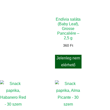
Endívia saláta
(Baby Leaf),
Grosse
Pancaliére –
2,5 g
360
Ft
Jelenleg nem
elérhető