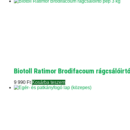
Biotoll Ratimor Brodifacoum rágcsálóirt
9 990
Ft
Kosárba teszem