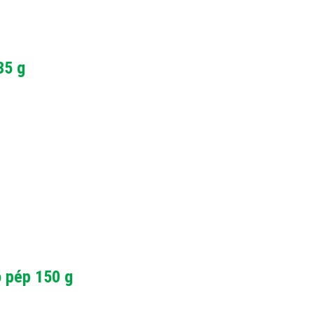
35 g
ó pép 150 g