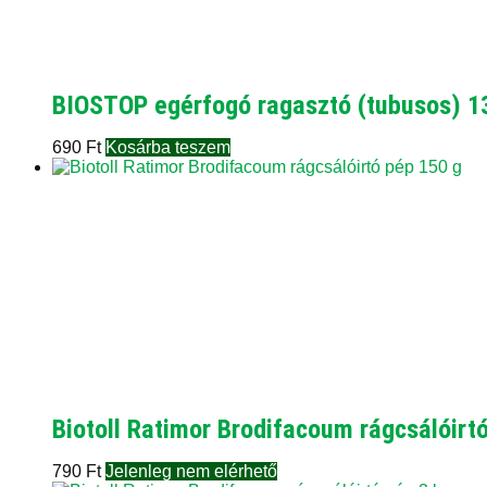
BIOSTOP egérfogó ragasztó (tubusos) 1
690
Ft
Kosárba teszem
Biotoll Ratimor Brodifacoum rágcsálóirt
790
Ft
Jelenleg nem elérhető