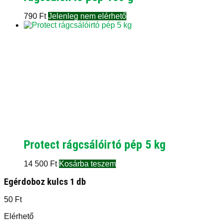
790
Ft
Jelenleg nem elérhető
Protect rágcsálóirtó pép 5 kg
14 500
Ft
Kosárba teszem
Egérdoboz kulcs 1 db
50
Ft
Elérhető