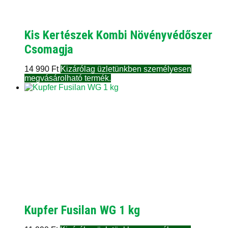
Kis Kertészek Kombi Növényvédőszer
Csomagja
14 990
Ft
Kizárólag üzletünkben személyesen
megvásárolható termék.
Kupfer Fusilan WG 1 kg