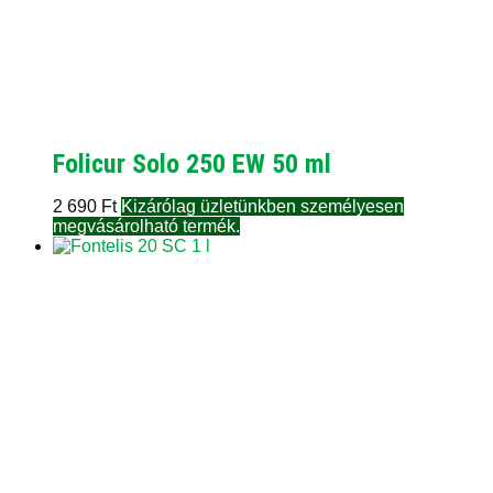
Folicur Solo 250 EW 50 ml
2 690
Ft
Kizárólag üzletünkben személyesen
megvásárolható termék.