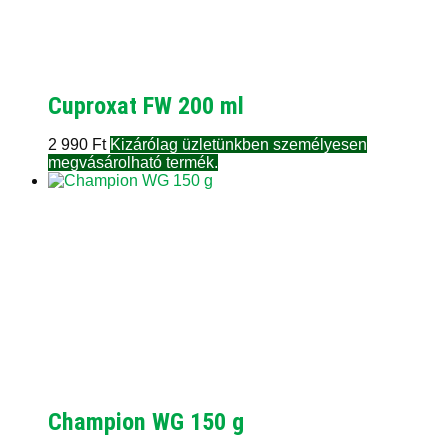
Cuproxat FW 200 ml
2 990
Ft
Kizárólag üzletünkben személyesen
megvásárolható termék.
Champion WG 150 g