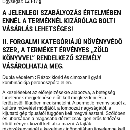
Egységár:
12
Ft
/ g
A JELENLEGI SZABÁLYOZÁS ÉRTELMÉBEN
ENNÉL A TERMÉKNÉL KIZÁRÓLAG BOLTI
VÁSÁRLÁS LEHETSÉGES!
II. FORGALMI KATEGÓRIÁJÚ NÖVÉNYVÉDŐ
SZER, A TERMÉKET ÉRVÉNYES „ZÖLD
KÖNYVVEL” RENDELKEZŐ SZEMÉLY
VÁSÁROLHATJA MEG.
Dupla védelem : Rézoxiklorid és cimoxanil gyári
kombinációja peronoszpóra ellen.
A kezeléseket az előrejelzésekre alapozva, a betegség
tüneteinek megjelenése előtt kell megkezdeni és a
fertőzéstől függően megismételni. A permetlé mennyiségét a
kultúra művelési módjától, a lombozat nagyságától, a
kijuttató gép típusától függően kell megválasztani. Szőlőben
és uborkában a magasabb dózist csak igen erős fertőzési
körülmények között kell alkalmazni. A fajták
rézérzékenységét a kezelések időpontjában figyelembe kell