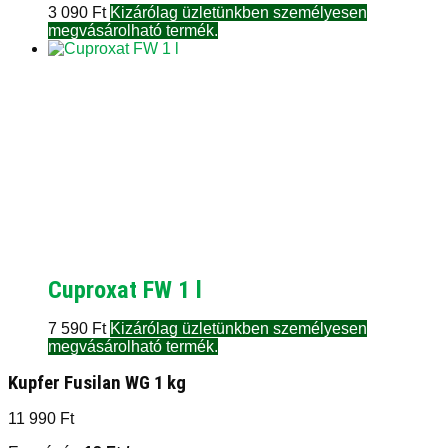
3 090
Ft
Kizárólag üzletünkben személyesen
megvásárolható termék.
Cuproxat FW 1 l
7 590
Ft
Kizárólag üzletünkben személyesen
megvásárolható termék.
Kupfer Fusilan WG 1 kg
11 990
Ft