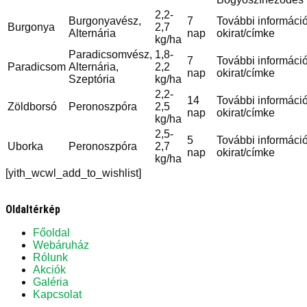
2,2-
Burgonyavész,
7
További információ
Burgonya
2,7
Alternária
nap
okirat/címke
kg/ha
Paradicsomvész,
1,8-
7
További információ
Paradicsom
Alternária,
2,2
nap
okirat/címke
Szeptória
kg/ha
2,2-
14
További információ
Zöldborsó
Peronoszpóra
2,5
nap
okirat/címke
kg/ha
2,5-
5
További információ
Uborka
Peronoszpóra
2,7
nap
okirat/címke
kg/ha
[yith_wcwl_add_to_wishlist]
Oldaltérkép
Főoldal
Webáruház
Rólunk
Akciók
Galéria
Kapcsolat