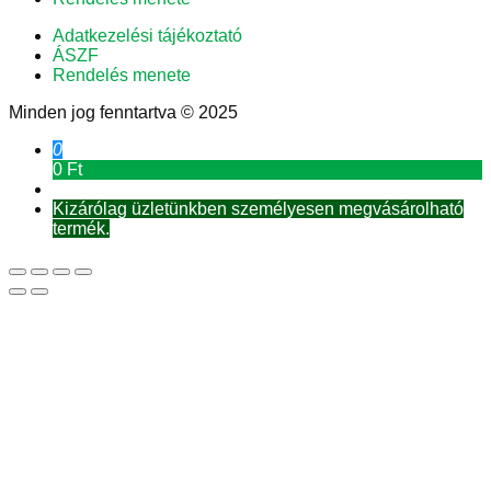
Adatkezelési tájékoztató
ÁSZF
Rendelés menete
Minden jog fenntartva © 2025
0
0 Ft
Kizárólag üzletünkben személyesen megvásárolható
termék.