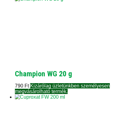
Champion WG 20 g
790
Ft
Kizárólag üzletünkben személyesen
megvásárolható termék.