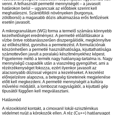
venni. A felhasznált permetlé mennyiségét – a javasolt
határokon belül – ugyancsak az előbbiek szerint kell
meghatározni. Szántóföldi növényeken (burgonya,
zöldborsó) a magasabb dózis alkalmazása erős fertőzések
esetén javasolt.
A mikrogranulátum (WG) forma a termelő számára könnyebb
kezelhetőséget eredményez. A permetlé előállításakor a
vízbe öntve robbanásszerűen diszpergálódik, megkönnyítve
az előkészítést, gyorsítva a permetezést. A formulációnak
köszönhetően a permetlé használhatósága, kijuttathatósága
számottevően javult a poralakú készítményekhez képest.
Figyelemre méltó a termék nagy hatóanyag-tartalma is. Nagy
mennyiségű csapadék után a viaszréteg gyengülhet, ami a
rézérzékenységet fokozza, ezért ilyenkor javasolt az
alacsonyabb dózissal végezni a kezeléseket. A kezelést
előrejelzésre alapozva, a betegség tüneteinek megjelenése
előtt kell megkezdeni. A permetlé mennyiségét a kultúra
művelési módjától, a lombozat nagyságától, a kijuttató gép
típusától függően kell megválasztani.
Hatásmód
A rézoxiklorid kontakt, a cimoxanil lokál-szisztémikus
védelmet nyújt a kórokozók ellen. A réz (Cu++) hatóanyagot