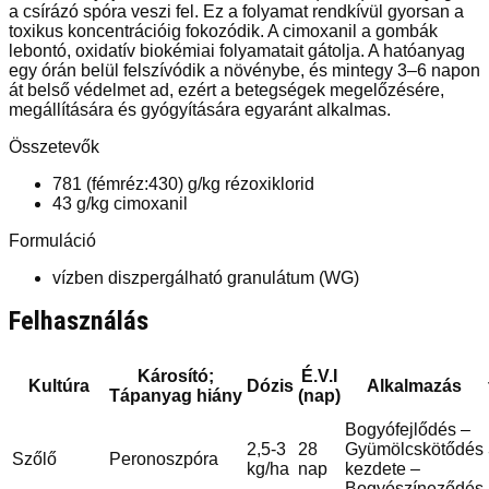
a csírázó spóra veszi fel. Ez a folyamat rendkívül gyorsan a
toxikus koncentrációig fokozódik. A cimoxanil a gombák
lebontó, oxidatív biokémiai folyamatait gátolja. A hatóanyag
egy órán belül felszívódik a növénybe, és mintegy 3–6 napon
át belső védelmet ad, ezért a betegségek megelőzésére,
megállítására és gyógyítására egyaránt alkalmas.
Összetevők
781 (fémréz:430) g/kg rézoxiklorid
43 g/kg cimoxanil
Formuláció
vízben diszpergálható granulátum (WG)
Felhasználás
Károsító;
É.V.I
Kultúra
Dózis
Alkalmazás
Tápanyag hiány
(nap)
Bogyófejlődés –
2,5-3
28
Gyümölcskötődés
Szőlő
Peronoszpóra
kg/ha
nap
kezdete –
Bogyószíneződés