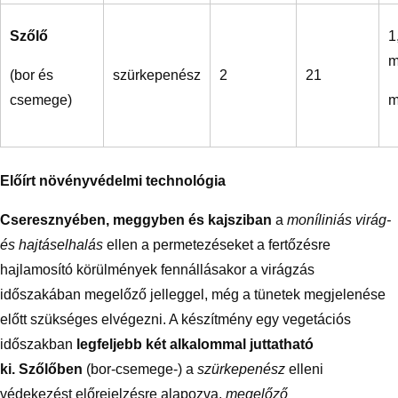
Szőlő
1
(bor és
szürkepenész
2
21
csemege)
m
Előírt növényvédelmi technológia
Cseresznyében, meggyben és kajsziban
a
moníliniás virág-
és hajtáselhalás
ellen a permetezéseket a fertőzésre
hajlamosító körülmények fennállásakor a virágzás
időszakában megelőző jelleggel, még a tünetek megjelenése
előtt szükséges elvégezni. A készítmény egy vegetációs
időszakban
legfeljebb két alkalommal juttatható
ki.
Szőlőben
(bor-csemege-) a
szürkepenész
elleni
védekezést előrejelzésre alapozva,
megelőző