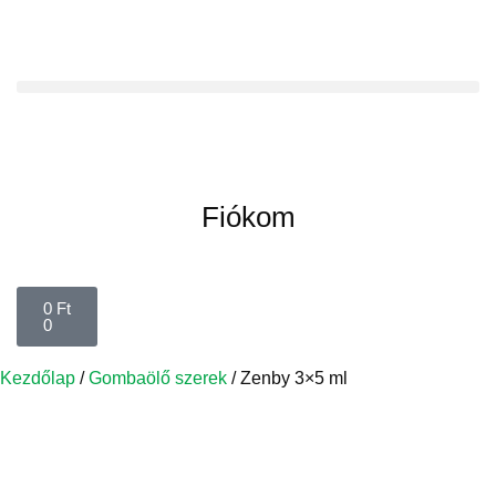
Fiókom
0
Ft
0
Kezdőlap
/
Gombaölő szerek
/ Zenby 3×5 ml