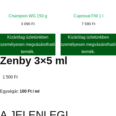
Champion WG 150 g
Cuproxat FW 1 l
3 090
Ft
7 590
Ft
Kizárólag üzletünkben
Kizárólag üzletünkben
személyesen megvásárolható
személyesen megvásárolható
termék.
termék.
Zenby 3×5 ml
1 500
Ft
Egységár:
100
Ft
/ ml
A JELENLEGI