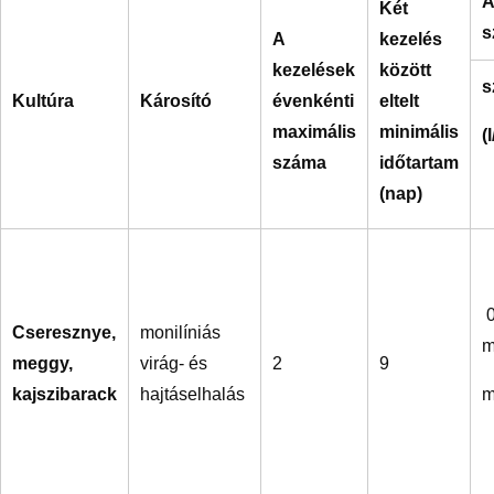
A
Két
s
A
kezelés
kezelések
között
s
Kultúra
Károsító
évenkénti
eltelt
maximális
minimális
(
száma
időtartam
(nap)
0
Cseresznye,
monilíniás
meggy,
virág- és
2
9
kajszibarack
hajtáselhalás
m