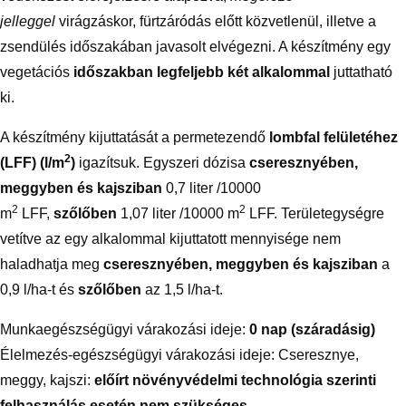
jelleggel
virágzáskor, fürtzáródás előtt közvetlenül, illetve a
zsendülés időszakában javasolt elvégezni. A készítmény egy
vegetációs
időszakban legfeljebb két alkalommal
juttatható
ki.
A készítmény kijuttatását a permetezendő
lombfal felületéhez
2
(LFF) (l/m
)
igazítsuk. Egyszeri dózisa
cseresznyében,
meggyben és kajsziban
0,7 liter /10000
2
2
m
LFF,
szőlőben
1,07 liter /10000 m
LFF. Területegységre
vetítve az egy alkalommal kijuttatott mennyisége nem
haladhatja meg
cseresznyében, meggyben és kajsziban
a
0,9 l/ha-t és
szőlőben
az 1,5 l/ha-t.
Munkaegészségügyi várakozási ideje:
0 nap (száradásig)
Élelmezés-egészségügyi várakozási ideje: Cseresznye,
meggy, kajszi:
előírt növényvédelmi technológia szerinti
felhasználás esetén nem szükséges