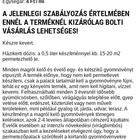
Egységár:
4
Ft
/ ml
A JELENLEGI SZABÁLYOZÁS ÉRTELMÉBEN
ENNÉL A TERMÉKNÉL KIZÁRÓLAG BOLTI
VÁSÁRLÁS LEHETSÉGES!
Készre kevert.
Házikerti dózis: a 0,5 liter készítménnyel kb. 15-20 m2
permetezhető le.
Minden magról kelő és évelő egy- és kétszikű gyomnövényt
elpusztít. A termék előnye, hogy nem kell permetlevet
készíteni, csak a palack tartalmát kell a gyomnövényre fújni,
tehát ez egy kényelmi termék, amit nem kell hígitani, vízzel
keverni. Felhasználható minden 3 évesnél idősebb
gyümölcsösben, szőlőben, virágágyás telepítése előtt, gyep
vetése előtt, erdészet, közterület vagy nem művelt
területeken, mint például gyalog út, járda, udvar, terasz. A
készítményt a magról kelő gyomnövények tömeges
kelésekor, azok 2-4 leveles állapotában célszerű kijuttatni.
Évelők esetében az intenzív növekedési (virágbimbós)
szakaszban kell a kezeléseket elvégezni úgy, hogy a
permetezőpalack szórófejét a kiirtandó gyomnövényekre