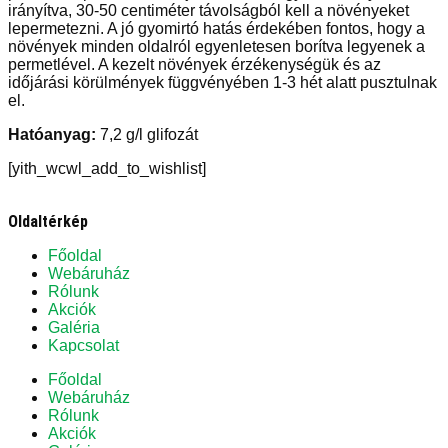
irányítva, 30-50 centiméter távolságból kell a növényeket
lepermetezni. A jó gyomirtó hatás érdekében fontos, hogy a
növények minden oldalról egyenletesen borítva legyenek a
permetlével. A kezelt növények érzékenységük és az
időjárási körülmények függvényében 1-3 hét alatt pusztulnak
el.
Hatóanyag:
7,2 g/l glifozát
[yith_wcwl_add_to_wishlist]
Oldaltérkép
Főoldal
Webáruház
Rólunk
Akciók
Galéria
Kapcsolat
Főoldal
Webáruház
Rólunk
Akciók