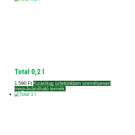
Total 0,2 l
1 590
Ft
Kizárólag üzletünkben személyesen
megvásárolható termék.