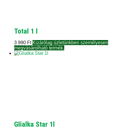
Total 1 l
3 990
Ft
Kizárólag üzletünkben személyesen
megvásárolható termék.
Glialka Star 1l