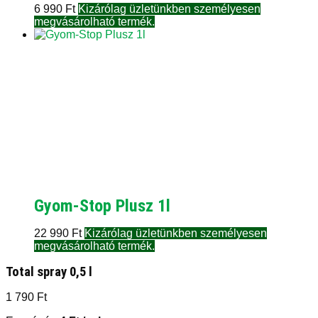
6 990
Ft
Kizárólag üzletünkben személyesen
megvásárolható termék.
Gyom-Stop Plusz 1l
22 990
Ft
Kizárólag üzletünkben személyesen
megvásárolható termék.
Total spray 0,5 l
1 790
Ft