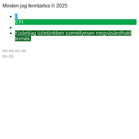
Minden jog fenntartva © 2025
0
0 Ft
Kizárólag üzletünkben személyesen megvásárolható
termék.