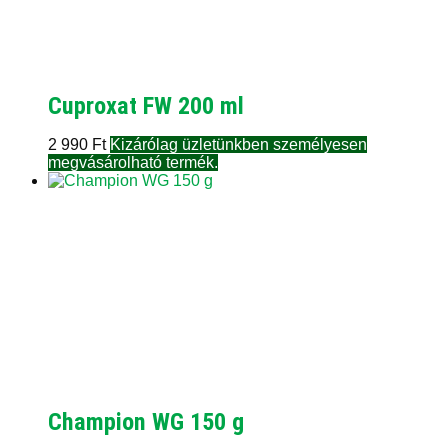
Cuproxat FW 200 ml
2 990
Ft
Kizárólag üzletünkben személyesen
megvásárolható termék.
Champion WG 150 g