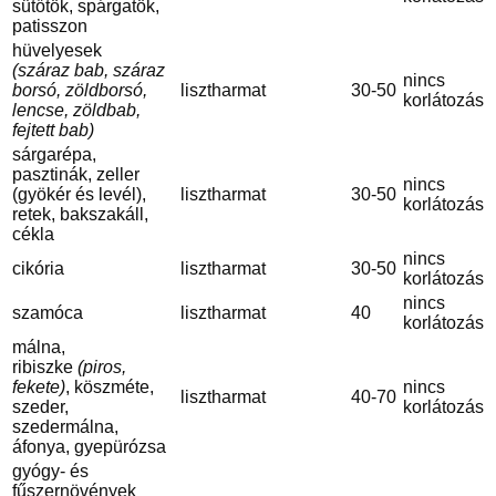
sütőtök, spárgatök,
patisszon
hüvelyesek
(száraz bab, száraz
nincs
borsó, zöldborsó,
lisztharmat
30-50
korlátozás
lencse, zöldbab,
fejtett bab)
sárgarépa,
pasztinák, zeller
nincs
(gyökér és levél),
lisztharmat
30-50
korlátozás
retek, bakszakáll,
cékla
nincs
cikória
lisztharmat
30-50
korlátozás
nincs
szamóca
lisztharmat
40
korlátozás
málna,
ribiszke
(piros,
fekete)
, köszméte,
nincs
lisztharmat
40-70
szeder,
korlátozás
szedermálna,
áfonya, gyepürózsa
gyógy- és
fűszernövények