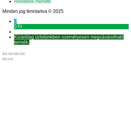
Rendelés menete
Minden jog fenntartva © 2025
0
0 Ft
Kizárólag üzletünkben személyesen megvásárolható
termék.