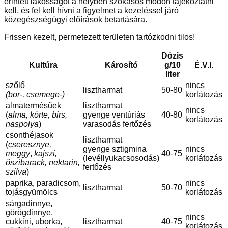
érintett lakosságot a helyben szokásos módon tájékoztatni
kell, és fel kell hívni a figyelmet a kezeléssel járó
közegészségügyi előírások betartására.
Frissen kezelt, permetezett területen tartózkodni tilos!
Dózis
Kultúra
Károsító
g/10
É.V.I.
liter
szőlő
nincs
lisztharmat
50-80
(bor-, csemege-)
korlátozás
almatermésűek
lisztharmat
nincs
(
alma, körte, birs,
gyenge ventúriás
40-80
korlátozás
naspolya
)
varasodás fertőzés
csonthéjasok
lisztharmat
(
cseresznye,
gyenge sztigmina
nincs
meggy
,
kajszi,
40-75
(levéllyukacsosodás)
korlátozás
őszibarack, nektarin,
fertőzés
szilva
)
paprika, paradicsom,
nincs
lisztharmat
50-70
tojásgyümölcs
korlátozás
sárgadinnye,
görögdinnye,
nincs
cukkini, uborka,
lisztharmat
40-75
korlátozás