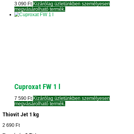
3 090
Ft
Kizárólag üzletünkben személyesen
megvásárolható termék.
Cuproxat FW 1 l
7 590
Ft
Kizárólag üzletünkben személyesen
megvásárolható termék.
Thiovit Jet 1 kg
2 690
Ft