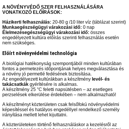
A NÖVÉNYVÉDŐ SZER FELHASZNÁLÁSÁRA
VONATKOZÓ ELŐÍRÁSOK:
Házikerti felhasználás:
20-80 g /10 liter víz (táblázat szerint)
Munkaegészségügyi várakozási idő:
0 nap
Élelmezésegészségügyi várakozási idő:
összes
engedélyezett kultúra előírás szerinti felhasználás esetén
nem szükséges.
Előírt növényvédelmi technológia
A biológiai hatékonyság szempontjából minden kultúrában
fontos a permetezés időpontjának helyes megválasztása és
a növény jó permetlé fedésének biztosítása.
Az engedélyezett kultúrákban a készítmény
levél- és
takácsatkák
gyérítésére is alkalmas.
A készítmény 25 °C feletti napsütésben – az esetleges
perzselések elkerülése érdekében – nem alkalmazható!
A készítményt közterületen csak felsőfokú növényvédelmi
képesítéssel és hatályos engedéllyel rendelkező személy
irányítása mellett lehet kijuttatni.
A közterületeken történő felhasználáskor a kezelésről az