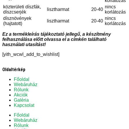
korlátozás
közterületi díszfák,
nincs
lisztharmat
20-40
díszcserjék
korlátozás
dísznövények
nincs
lisztharmat
20-40
(hajtatott)
korlátozás
Ez a termékleírás tájékoztató jellegű, a készítmény
felhasználása előtt olvassa el a címkén található
használati utasítást!
[yith_wcwl_add_to_wishlist]
Oldaltérkép
Főoldal
Webáruház
Rólunk
Akciók
Galéria
Kapcsolat
Főoldal
Webáruház
Rólunk