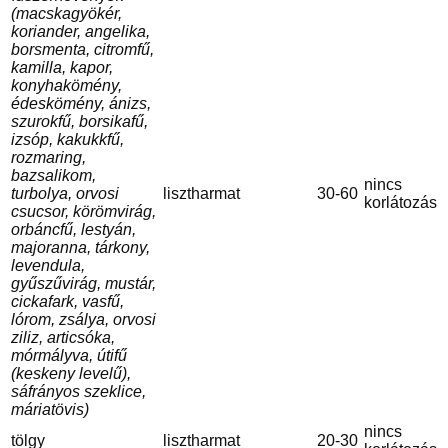
(macskagyökér,
koriander, angelika,
borsmenta, citromfű,
kamilla, kapor,
konyhakömény,
édeskömény, ánizs,
szurokfű, borsikafű,
izsóp, kakukkfű,
rozmaring,
bazsalikom,
nincs
turbolya, orvosi
lisztharmat
30-60
korlátozás
csucsor, körömvirág,
orbáncfű, lestyán,
majoranna, tárkony,
levendula,
gyűszűvirág, mustár,
cickafark, vasfű,
lórom, zsálya, orvosi
ziliz, articsóka,
mórmályva, útifű
(keskeny levelű),
sáfrányos szeklice,
máriatövis)
nincs
tölgy
lisztharmat
20-30