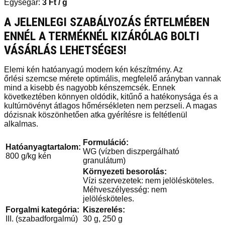
Egységár:
3
Ft
/ g
A JELENLEGI SZABÁLYOZÁS ÉRTELMÉBEN
ENNÉL A TERMÉKNÉL KIZÁRÓLAG BOLTI
VÁSÁRLÁS LEHETSÉGES!
Elemi kén hatóanyagú modern kén készítmény. Az
őrlési szemcse mérete optimális, megfelelő arányban vannak
mind a kisebb és nagyobb kénszemcsék. Ennek
következtében könnyen oldódik, kitűnő a hatékonysága és a
kultúrnövényt átlagos hőmérsékleten nem perzseli. A magas
dózisnak köszönhetően atka gyérítésre is feltétlenül
alkalmas.
Formuláció:
Hatóanyagtartalom:
WG (vízben diszpergálható
800 g/kg kén
granulátum)
Környezeti besorolás:
Vízi szervezetek: nem jelölésköteles.
Méhveszélyesség: nem
jelölésköteles.
Forgalmi kategória:
Kiszerelés:
III. (szabadforgalmú)
30 g, 250 g