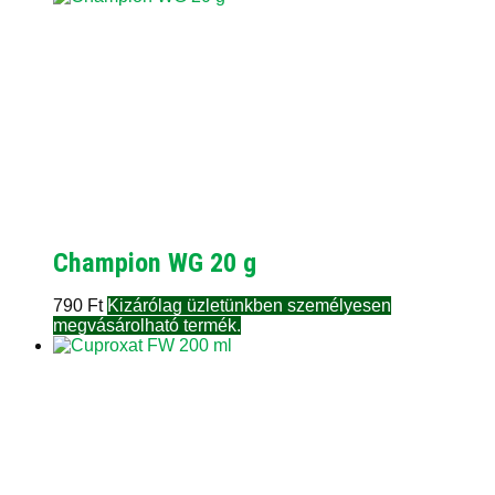
Champion WG 20 g
790
Ft
Kizárólag üzletünkben személyesen
megvásárolható termék.