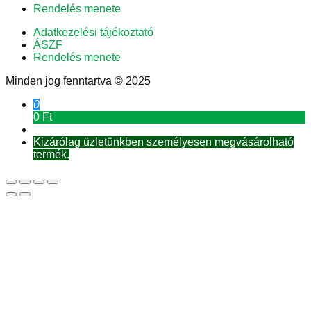
Rendelés menete
Adatkezelési tájékoztató
ÁSZF
Rendelés menete
Minden jog fenntartva © 2025
0
0 Ft
Kizárólag üzletünkben személyesen megvásárolható
termék.