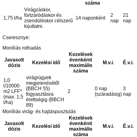
száma
Virágzáskor,
fürtzáródáskor és
2
21
1,75 l/ha
14 naponként
zsendüléskor célszerű
nap
nap
kijuttatni.
Cseresznye:
Moníliás rothadás
Kezelések
Javasolt
évenkénti
Kezelési idő
M.v.i.
É.v.i.
dózis
maximális
száma
virágrügyek
1,0
megjelenésétől
l/10000
(BBCH 55)
0 nap
3
m2 LFF*
2
fogyasztásra
(száradásig)
nap
(max. 1,5
érettségig (BBCH
l/ha)
89)
Moníliás virág- és hajtáspusztulás
Kezelések
Javasolt
évenkénti
Kezelési idő
M.v.i.
É.v.i.
dózis
maximális
száma