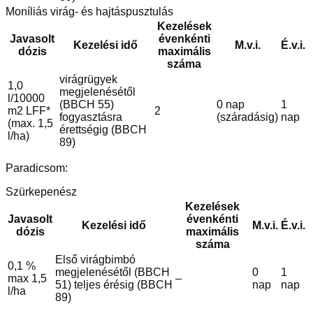
Moníliás virág- és hajtáspusztulás
Kezelések
Javasolt
évenkénti
Kezelési idő
M.v.i.
É.v.i.
dózis
maximális
száma
virágrügyek
1,0
megjelenésétől
l/10000
(BBCH 55)
0 nap
1
m2 LFF*
2
fogyasztásra
(száradásig)
nap
(max. 1,5
érettségig (BBCH
l/ha)
89)
Paradicsom:
Szürkepenész
Kezelések
Javasolt
évenkénti
Kezelési idő
M.v.i.
É.v.i.
dózis
maximális
száma
Első virágbimbó
0,1 %
megjelenésétől (BBCH
0
1
max 1,5
–
51) teljes érésig (BBCH
nap
nap
l/ha
89)