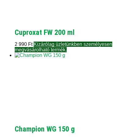
Cuproxat FW 200 ml
2 990
Ft
Kizárólag üzletünkben személyesen
megvásárolható termék.
Champion WG 150 g