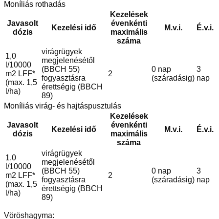
Moníliás rothadás
Kezelések
Javasolt
évenkénti
Kezelési idő
M.v.i.
É.v.i.
dózis
maximális
száma
virágrügyek
1,0
megjelenésétől
l/10000
(BBCH 55)
0 nap
3
m2 LFF*
2
fogyasztásra
(száradásig)
nap
(max. 1,5
érettségig (BBCH
l/ha)
89)
Moníliás virág- és hajtáspusztulás
Kezelések
Javasolt
évenkénti
Kezelési idő
M.v.i.
É.v.i.
dózis
maximális
száma
virágrügyek
1,0
megjelenésétől
l/10000
(BBCH 55)
0 nap
3
m2 LFF*
2
fogyasztásra
(száradásig)
nap
(max. 1,5
érettségig (BBCH
l/ha)
89)
Vöröshagyma: