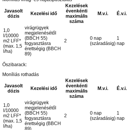
Kezelések
Javasolt
évenkénti
Kezelési idő
M.v.i.
É.v.i.
dózis
maximális
száma
virágrügyek
1,0
megjelenésétől
l/10000
(BBCH 55)
0 nap
1
m2 LFF*
2
fogyasztásra
(száradásig)
nap
(max. 1,5
érettségig (BBCH
l/ha)
89)
Őszibarack:
Moníliás rothadás
Kezelések
Javasolt
évenkénti
Kezelési idő
M.v.i.
É.v.i.
dózis
maximális
száma
virágrügyek
1,0
megjelenésétől
l/10000
(BBCH 55)
0 nap
1
m2 LFF*
2
fogyasztásra
(száradásig)
nap
(max. 1,5
érettségig (BBCH
l/ha)
89)