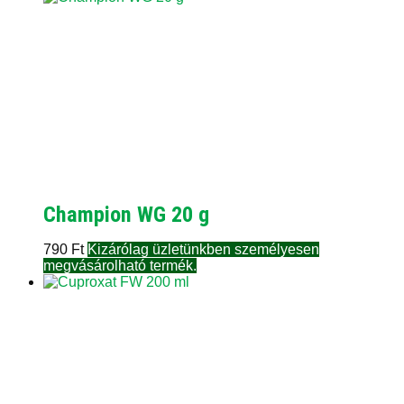
Champion WG 20 g
790
Ft
Kizárólag üzletünkben személyesen
megvásárolható termék.