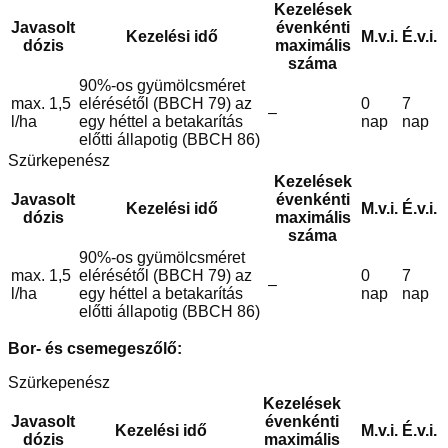
Kezelések
Javasolt
évenkénti
Kezelési idő
M.v.i.
É.v.i.
dózis
maximális
száma
90%-os gyümölcsméret
max. 1,5
elérésétől (BBCH 79) az
0
7
–
l/ha
egy héttel a betakarítás
nap
nap
előtti állapotig (BBCH 86)
Szürkepenész
Kezelések
Javasolt
évenkénti
Kezelési idő
M.v.i.
É.v.i.
dózis
maximális
száma
90%-os gyümölcsméret
max. 1,5
elérésétől (BBCH 79) az
0
7
–
l/ha
egy héttel a betakarítás
nap
nap
előtti állapotig (BBCH 86)
Bor- és csemegeszőlő:
Szürkepenész
Kezelések
Javasolt
évenkénti
Kezelési idő
M.v.i.
É.v.i.
dózis
maximális