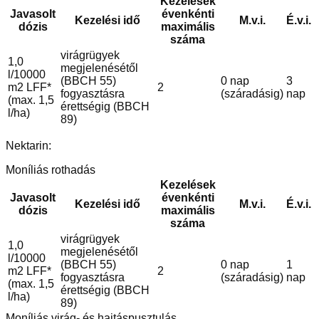
Kezelések
Javasolt
évenkénti
Kezelési idő
M.v.i.
É.v.i.
dózis
maximális
száma
virágrügyek
1,0
megjelenésétől
l/10000
(BBCH 55)
0 nap
3
m2 LFF*
2
fogyasztásra
(száradásig)
nap
(max. 1,5
érettségig (BBCH
l/ha)
89)
Nektarin:
Moníliás rothadás
Kezelések
Javasolt
évenkénti
Kezelési idő
M.v.i.
É.v.i.
dózis
maximális
száma
virágrügyek
1,0
megjelenésétől
l/10000
(BBCH 55)
0 nap
1
m2 LFF*
2
fogyasztásra
(száradásig)
nap
(max. 1,5
érettségig (BBCH
l/ha)
89)
Moníliás virág- és hajtáspusztulás