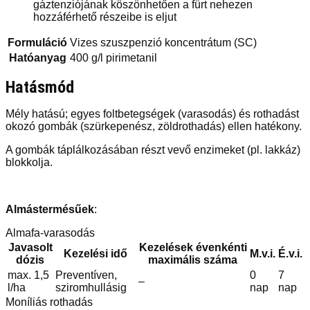
gáztenziójának köszönhetően a fürt nehezen
hozzáférhető részeibe is eljut
Formuláció
Vizes szuszpenzió koncentrátum (SC)
Hatóanyag
400 g/l pirimetanil
Hatásmód
Mély hatású; egyes foltbetegségek (varasodás) és rothadást
okozó gombák (szürkepenész, zöldrothadás) ellen hatékony.
A gombák táplálkozásában részt vevő enzimeket (pl. lakkáz)
blokkolja.
Almástermésűek
:
Almafa-varasodás
Javasolt
Kezelések évenkénti
Kezelési idő
M.v.i.
É.v.i.
dózis
maximális száma
max. 1,5
Preventíven,
0
7
–
l/ha
sziromhullásig
nap
nap
Moníliás rothadás