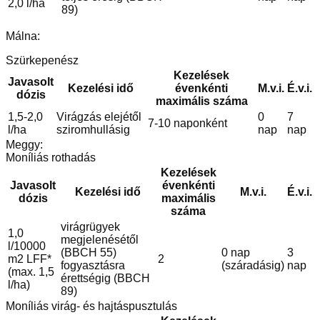
2,0 l/ha
89)
Málna:
Szürkepenész
Kezelések
Javasolt
Kezelési idő
évenkénti
M.v.i.
É.v.i.
dózis
maximális száma
1,5-2,0
Virágzás elejétől
0
7
7-10 naponként
l/ha
sziromhullásig
nap
nap
Meggy:
Moníliás rothadás
Kezelések
Javasolt
évenkénti
Kezelési idő
M.v.i.
É.v.i.
dózis
maximális
száma
virágrügyek
1,0
megjelenésétől
l/10000
(BBCH 55)
0 nap
3
m2 LFF*
2
fogyasztásra
(száradásig)
nap
(max. 1,5
érettségig (BBCH
l/ha)
89)
Moníliás virág- és hajtáspusztulás