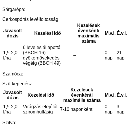
Sárgarépa:
Cerkospórás levélfoltosság
Kezelések
Javasolt
évenkénti
Kezelési idő
M.v.i.
É.v.i.
dózis
maximális
száma
6 leveles állapottól
1,5-2,0
(BBCH 16)
0
21
–
l/ha
gyökérnövekedés
nap
nap
végéig (BBCH 49)
Szamóca:
Szürkepenész
Kezelések
Javasolt
Kezelési idő
évenkénti
M.v.i.
É.v.i.
dózis
maximális száma
1,5-2,0
Virágzás elejétől
0
3
7-10 naponként
l/ha
sziromhullásig
nap
nap
Szilva: