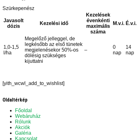
Szürkepenész
Kezelések
Javasolt
évenkénti
Kezelési idő
M.v.i.
É.v.i.
dózis
maximális
száma
Megelőző jelleggel, de
legkésőbb az első tünetek
1,0-1,5
0
14
megjelenésekor 50%-os
–
l/ha
nap
nap
dölésig szükséges
kijuttatni
[yith_wcwl_add_to_wishlist]
Oldaltérkép
Főoldal
Webáruház
Rólunk
Akciók
Galéria
Kapcsolat