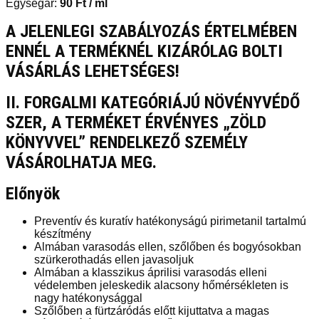
Egységár:
90
Ft
/ ml
A JELENLEGI SZABÁLYOZÁS ÉRTELMÉBEN
ENNÉL A TERMÉKNÉL KIZÁRÓLAG BOLTI
VÁSÁRLÁS LEHETSÉGES!
II. FORGALMI KATEGÓRIÁJÚ NÖVÉNYVÉDŐ
SZER, A TERMÉKET ÉRVÉNYES „ZÖLD
KÖNYVVEL” RENDELKEZŐ SZEMÉLY
VÁSÁROLHATJA MEG.
Előnyök
Preventív és kuratív hatékonyságú pirimetanil tartalmú
készítmény
Almában varasodás ellen, szőlőben és bogyósokban
szürkerothadás ellen javasoljuk
Almában a klasszikus áprilisi varasodás elleni
védelemben jeleskedik alacsony hőmérsékleten is
nagy hatékonysággal
Szőlőben a fürtzáródás előtt kijuttatva a magas