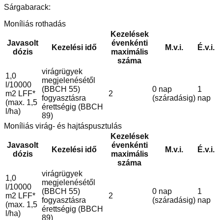
Sárgabarack:
Moníliás rothadás
Kezelések
Javasolt
évenkénti
Kezelési idő
M.v.i.
É.v.i.
dózis
maximális
száma
virágrügyek
1,0
megjelenésétől
l/10000
(BBCH 55)
0 nap
1
m2 LFF*
2
fogyasztásra
(száradásig)
nap
(max. 1,5
érettségig (BBCH
l/ha)
89)
Moníliás virág- és hajtáspusztulás
Kezelések
Javasolt
évenkénti
Kezelési idő
M.v.i.
É.v.i.
dózis
maximális
száma
virágrügyek
1,0
megjelenésétől
l/10000
(BBCH 55)
0 nap
1
m2 LFF*
2
fogyasztásra
(száradásig)
nap
(max. 1,5
érettségig (BBCH
l/ha)
89)