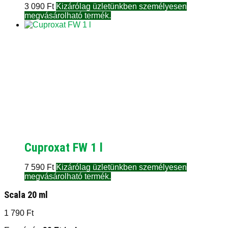
3 090
Ft
Kizárólag üzletünkben személyesen
megvásárolható termék.
Cuproxat FW 1 l
7 590
Ft
Kizárólag üzletünkben személyesen
megvásárolható termék.
Scala 20 ml
1 790
Ft