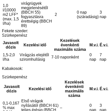
virágrügyek
1,0
megjelenésétől
l/10000
(BBCH 55)
0 nap
3
m2 LFF*
2
fogyasztásra
(száradásig)
nap
(max. 1,5
érettségig (BBCH
l/ha)
89)
Fekete szeder:
Szürkepenész
Kezelések
Javasolt
Kezelési idő
évenkénti
M.v.i.
É.v.i.
dózis
maximális száma
1,5-2,0
Virágzás elejétől
0
7
7-10 naponként
l/ha
sziromhullásig
nap
nap
Kabakosok:
Szürkepenész
Kezelések
Javasolt
évenkénti
Kezelési idő
M.v.i.
É.v.i.
dózis
maximális
száma
Első virágok
0,1-0,167
nyílásától (BBCH 61)
0
3
% max
–
teljes érésig (BBCH
nap
nap