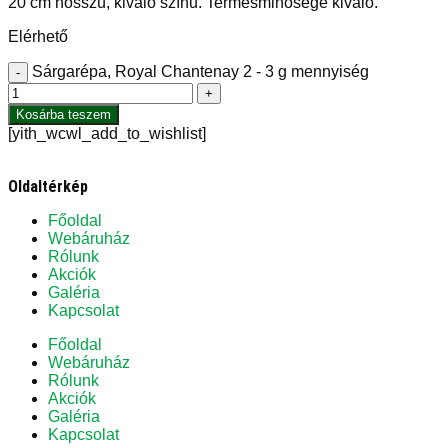
20 cm hosszú, kiváló színű. Termésminősége kiváló.
Elérhető
Sárgarépa, Royal Chantenay 2 - 3 g mennyiség
-
+
Kosárba teszem
[yith_wcwl_add_to_wishlist]
Oldaltérkép
Főoldal
Webáruház
Rólunk
Akciók
Galéria
Kapcsolat
Főoldal
Webáruház
Rólunk
Akciók
Galéria
Kapcsolat