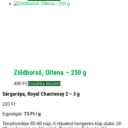
Zöldborsó, Oltena – 250 g
490
Ft
Kosárba teszem
Sárgarépa, Royal Chantenay 2 – 3 g
220
Ft
Egységár:
73
Ft
/ g
Tenyészideje 85-90 nap. A répatest hengeres-kúp alakú 18-