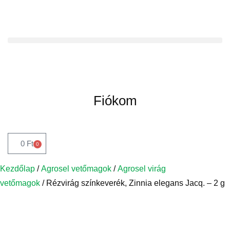
Fiókom
0
Ft
0
Kezdőlap
/
Agrosel vetőmagok
/
Agrosel virág
vetőmagok
/ Rézvirág színkeverék, Zinnia elegans Jacq. – 2 g