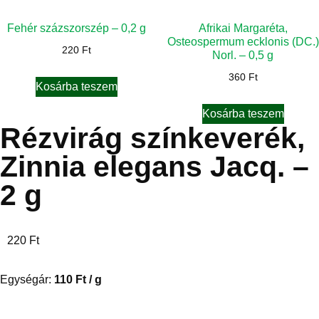
Fehér százszorszép – 0,2 g
Afrikai Margaréta,
Osteospermum ecklonis (DC.)
220
Ft
Norl. – 0,5 g
360
Ft
Kosárba teszem
Kosárba teszem
Rézvirág színkeverék,
Zinnia elegans Jacq. –
2 g
220
Ft
Egységár:
110
Ft
/ g