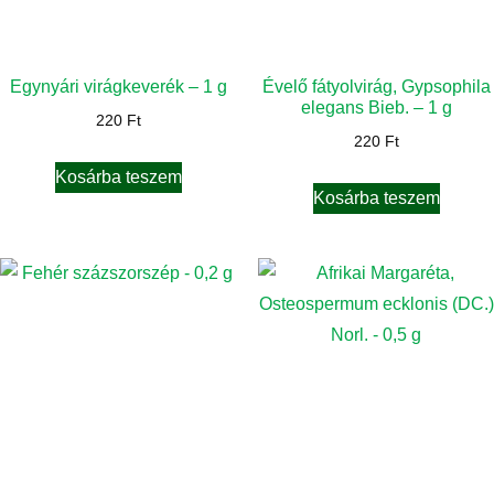
Egynyári virágkeverék – 1 g
Évelő fátyolvirág, Gypsophila
elegans Bieb. – 1 g
220
Ft
220
Ft
Kosárba teszem
Kosárba teszem