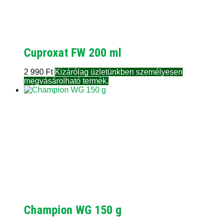
Cuproxat FW 200 ml
2 990
Ft
Kizárólag üzletünkben személyesen
megvásárolható termék.
Champion WG 150 g