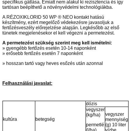
specifikus gátlása. Emiatt nem alakul ki rezisztencia és így
tartósan beépíthető a növényvédelmi technológiákba.
A RÉZOXIKLORID 50 WP ® NEO kontakt hatású
készítmény, ezért megelőző védekezésre javasoljuk a
fertőzésveszély előrejelzése alapján. Legkésőbb az első
tünetek megjelenésekor el kell végezni a permetezést.
A permetezést szükség szerint meg kell ismételni:
» gyengébb fertőzés esetén 10-14 naponként
» erősebb fertőzés esetén 7 naponként
» hosszan tartó vagy heves esőzés után azonnal
Felhasználási javaslat:
dózis
vegyszer
vegyszer
(kg/ha)
kultúra
betegség
mennyiség
permetlé
(g) 10 liter
(l/ha)
vízbe