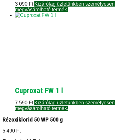
3 090
Ft
Kizárólag üzletünkben személyesen
megvásárolható termék.
Cuproxat FW 1 l
7 590
Ft
Kizárólag üzletünkben személyesen
megvásárolható termék.
Rézoxiklorid 50 WP 500 g
5 490
Ft