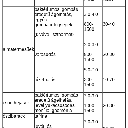
baktériumos, gombás
eredetű ágelhalás,
3,0-4,0
egyéb
800-
30-40
gombabetegségek
1500
(kivéve lisztharmat)
2,0-3,0
almatermésűek
varasodás
800-
20-30
1500
5,0-7,0
tűzelhalás
300-
50-70
1500
baktériumos, gombás
2,0-3,0
eredetű ágelhalás,
csonthéjasok
levéllyukacsosodás,
1000-
20-30
monília, gnomónia
1500
őszibarack
tafrina
2,0-3,0
levél- és