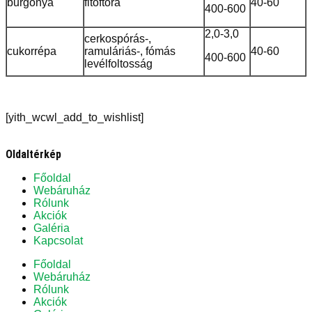
burgonya
fitoftóra
40-60
400-600
2,0-3,0
cerkospórás-,
cukorrépa
ramuláriás-, fómás
40-60
400-600
levélfoltosság
[yith_wcwl_add_to_wishlist]
Oldaltérkép
Főoldal
Webáruház
Rólunk
Akciók
Galéria
Kapcsolat
Főoldal
Webáruház
Rólunk
Akciók