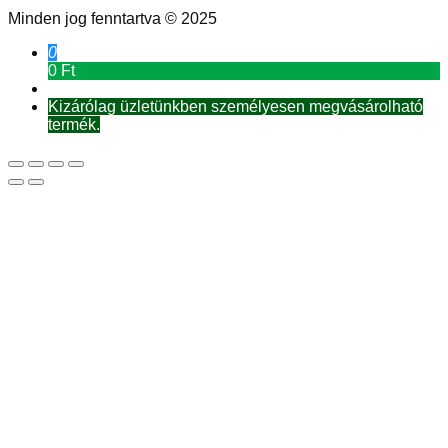
Minden jog fenntartva © 2025
0
0 Ft
Kizárólag üzletünkben személyesen megvásárolható
termék.