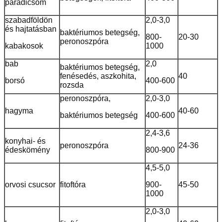
paradicsom
szabadföldön
2,0-3,0
és hajtatásban
baktériumos betegség,
800-
20-30
peronoszpóra
kabakosok
1000
bab
2,0
baktériumos betegség,
fenésedés, aszkohita,
40
borsó
400-600
rozsda
peronoszpóra,
2,0-3,0
hagyma
40-60
baktériumos betegség
400-600
2,4-3,6
konyhai- és
peronoszpóra
24-36
édeskömény
800-900
4,5-5,0
orvosi csucsor
fitoftóra
900-
45-50
1000
2,0-3,0