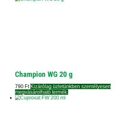
Champion WG 20 g
790
Ft
Kizárólag üzletünkben személyesen
megvásárolható termék.