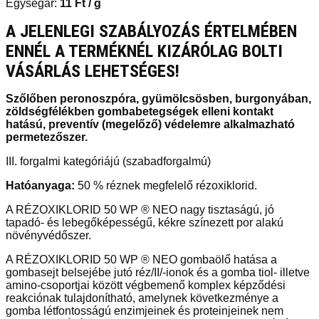
Egységár:
11
Ft
/ g
A JELENLEGI SZABÁLYOZÁS ÉRTELMÉBEN
ENNÉL A TERMÉKNÉL KIZÁRÓLAG BOLTI
VÁSÁRLÁS LEHETSÉGES!
Szőlőben peronoszpóra, gyümölcsösben, burgonyában,
zöldségfélékben gombabetegségek elleni kontakt
hatású, preventív (megelőző) védelemre alkalmazható
permetezőszer.
III. forgalmi kategóriájú (szabadforgalmú)
Hatóanyaga:
50 % réznek megfelelő rézoxiklorid.
A RÉZOXIKLORID 50 WP ® NEO nagy tisztaságú, jó
tapadó- és lebegőképességű, kékre színezett por alakú
növényvédőszer.
A RÉZOXIKLORID 50 WP ® NEO gombaölő hatása a
gombasejt belsejébe jutó réz/II/-ionok és a gomba tiol- illetve
amino-csoportjai között végbemenő komplex képződési
reakciónak tulajdonítható, amelynek következménye a
gomba létfontosságú enzimjeinek és proteinjeinek nem