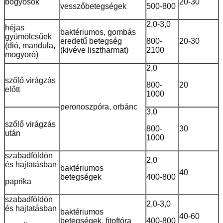
bogyósok
20-30
vesszőbetegségek
500-800
2,0-3,0
héjas
baktériumos, gombás
gyümölcsűek
eredetű betegség
800-
20-30
(dió, mandula,
(kivéve lisztharmat)
2100
mogyoró)
2,0
szőlő virágzás
800-
20
előtt
1000
peronoszpóra, orbánc
3,0
szőlő virágzás
800-
30
után
1000
szabadföldön
2,0
és hajtatásban
baktériumos
40
betegségek
400-800
paprika
szabadföldön
2,0-3,0
és hajtatásban
baktériumos
40-60
betegségek, fitoftóra
400-800