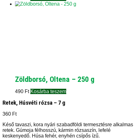
Zöldborsó, Oltena – 250 g
490
Ft
Kosárba teszem
Retek, Húsvéti rózsa – 7 g
360
Ft
Késő tavaszi, kora nyári szabadföldi termesztésre alkalmas
retek. Gúmoja félhosszú, kármin rózsaszín, lefelé
keskenyedő. Húsa fehér, enyhén csípős ízű.