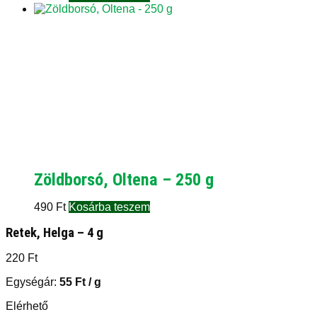
Zöldborsó, Oltena – 250 g
490
Ft
Kosárba teszem
Retek, Helga – 4 g
220
Ft
Egységár:
55
Ft
/ g
Elérhető