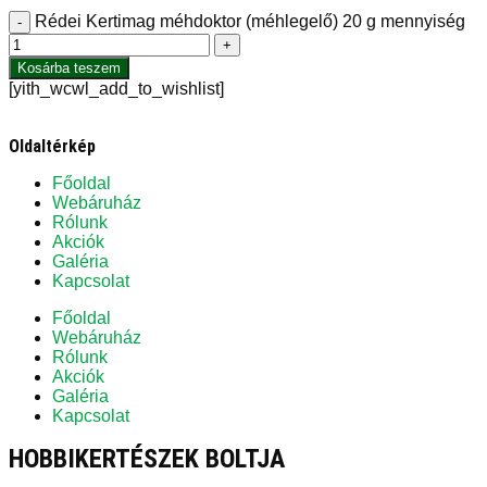
Rédei Kertimag méhdoktor (méhlegelő) 20 g mennyiség
-
+
Kosárba teszem
[yith_wcwl_add_to_wishlist]
Oldaltérkép
Főoldal
Webáruház
Rólunk
Akciók
Galéria
Kapcsolat
Főoldal
Webáruház
Rólunk
Akciók
Galéria
Kapcsolat
HOBBIKERTÉSZEK BOLTJA