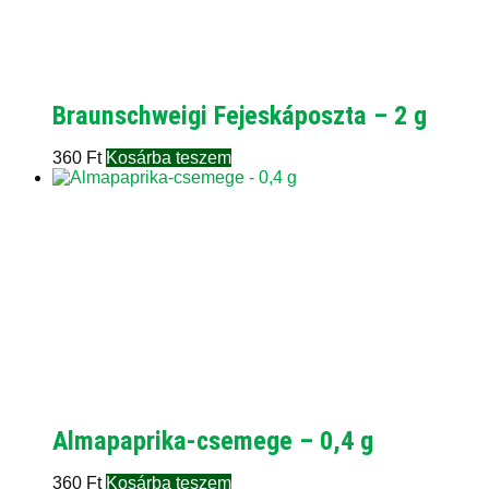
Braunschweigi Fejeskáposzta – 2 g
360
Ft
Kosárba teszem
Almapaprika-csemege – 0,4 g
360
Ft
Kosárba teszem