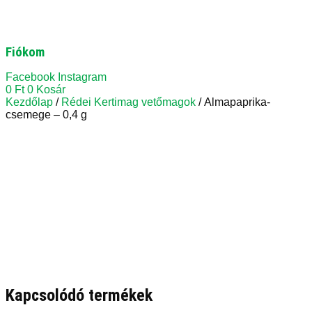
Fiókom
Facebook
Instagram
0
Ft
0
Kosár
Kezdőlap
/
Rédei Kertimag vetőmagok
/ Almapaprika-
csemege – 0,4 g
Kapcsolódó termékek