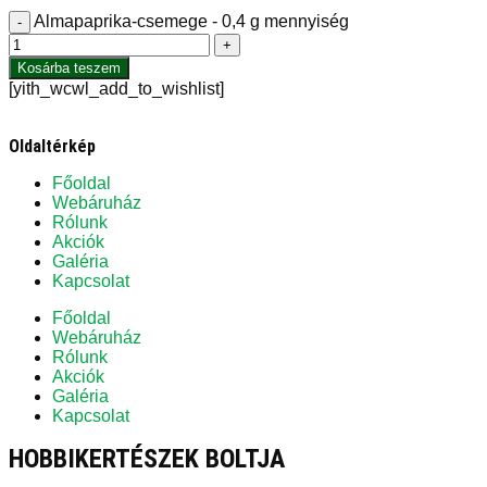
Almapaprika-csemege - 0,4 g mennyiség
-
+
Kosárba teszem
[yith_wcwl_add_to_wishlist]
Oldaltérkép
Főoldal
Webáruház
Rólunk
Akciók
Galéria
Kapcsolat
Főoldal
Webáruház
Rólunk
Akciók
Galéria
Kapcsolat
HOBBIKERTÉSZEK BOLTJA