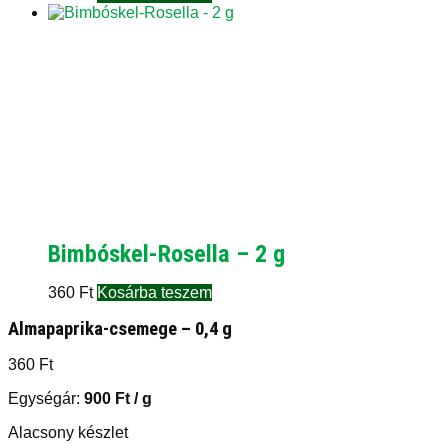
Bimbóskel-Rosella – 2 g
360
Ft
Kosárba teszem
Almapaprika-csemege – 0,4 g
360
Ft
Egységár:
900
Ft
/ g
Alacsony készlet