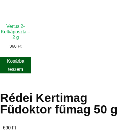
Vertus 2-
Kelkáposzta –
2 g
360
Ft
Kosárba
teszem
Rédei Kertimag
Fűdoktor fűmag 50 g
690
Ft