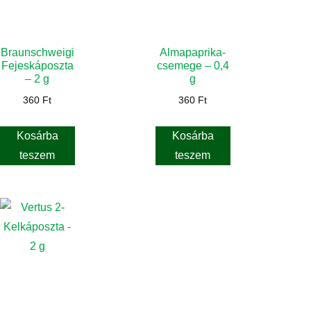
Braunschweigi
Almapaprika-
Fejeskáposzta
csemege – 0,4
– 2 g
g
360
Ft
360
Ft
Kosárba
Kosárba
teszem
teszem