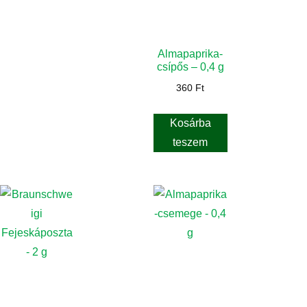
Almapaprika-
csípős – 0,4 g
360
Ft
Kosárba
teszem