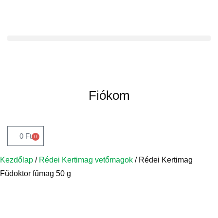
Fiókom
0
Ft
0
Kezdőlap
/
Rédei Kertimag vetőmagok
/ Rédei Kertimag
Fűdoktor fűmag 50 g