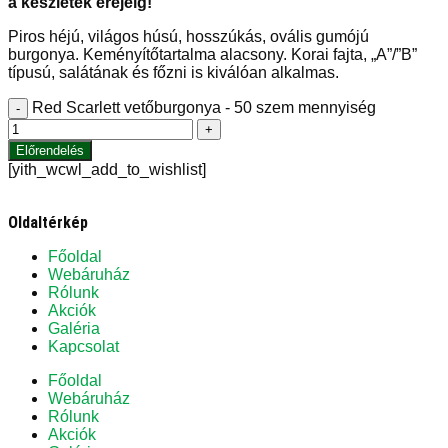
a készletek erejéig!
Piros héjú, világos húsú, hosszúkás, ovális gumójú
burgonya. Keményítőtartalma alacsony. Korai fajta, „A”/”B”
típusú, salátának és főzni is kiválóan alkalmas.
Red Scarlett vetőburgonya - 50 szem mennyiség
-
+
Előrendelés
[yith_wcwl_add_to_wishlist]
Oldaltérkép
Főoldal
Webáruház
Rólunk
Akciók
Galéria
Kapcsolat
Főoldal
Webáruház
Rólunk
Akciók