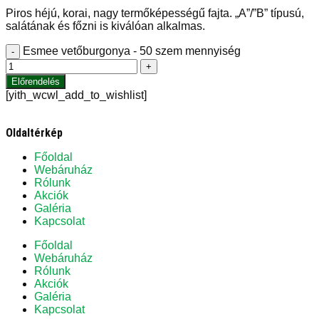
Piros héjú, korai, nagy termőképességű fajta. „A”/”B” típusú,
salátának és főzni is kiválóan alkalmas.
Esmee vetőburgonya - 50 szem mennyiség
-
+
Előrendelés
[yith_wcwl_add_to_wishlist]
Oldaltérkép
Főoldal
Webáruház
Rólunk
Akciók
Galéria
Kapcsolat
Főoldal
Webáruház
Rólunk
Akciók
Galéria
Kapcsolat