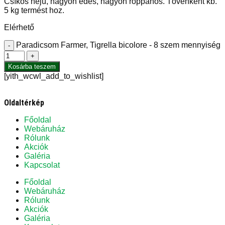
Csíkos héjú, nagyon édes, nagyon roppanós. Tövenként kb.
5 kg termést hoz.
Elérhető
Paradicsom Farmer, Tigrella bicolore - 8 szem mennyiség
-
+
Kosárba teszem
[yith_wcwl_add_to_wishlist]
Oldaltérkép
Főoldal
Webáruház
Rólunk
Akciók
Galéria
Kapcsolat
Főoldal
Webáruház
Rólunk
Akciók
Galéria