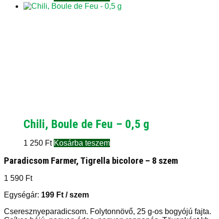
Chili, Boule de Feu – 0,5 g
1 250
Ft
Kosárba teszem
Paradicsom Farmer, Tigrella bicolore – 8 szem
1 590
Ft
Egységár:
199
Ft
/ szem
Cseresznyeparadicsom. Folytonnövő, 25 g-os bogyójú fajta.