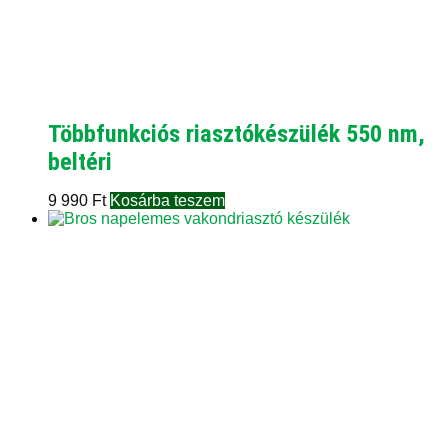
Többfunkciós riasztókészülék 550 nm,
beltéri
9 990
Ft
Kosárba teszem