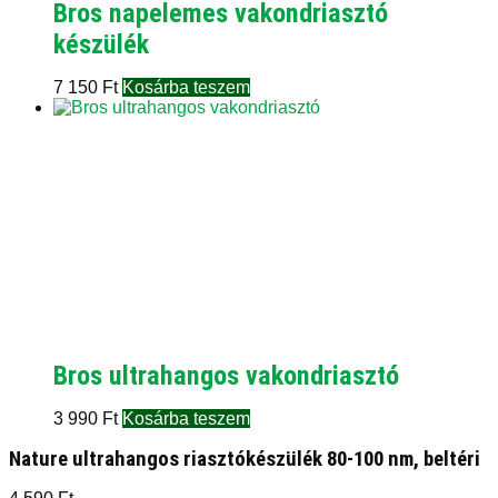
Bros napelemes vakondriasztó
készülék
7 150
Ft
Kosárba teszem
Bros ultrahangos vakondriasztó
3 990
Ft
Kosárba teszem
Nature ultrahangos riasztókészülék 80-100 nm, beltéri