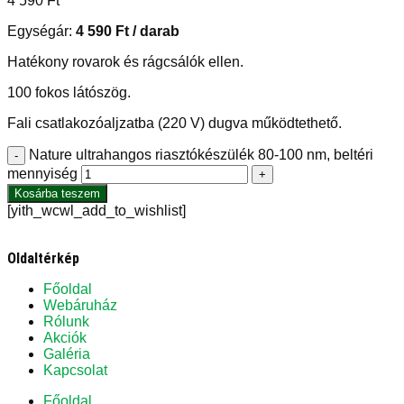
4 590
Ft
Egységár:
4 590
Ft
/ darab
Hatékony rovarok és rágcsálók ellen.
100 fokos látószög.
Fali csatlakozóaljzatba (220 V) dugva működtethető.
Nature ultrahangos riasztókészülék 80-100 nm, beltéri
-
mennyiség
+
Kosárba teszem
[yith_wcwl_add_to_wishlist]
Oldaltérkép
Főoldal
Webáruház
Rólunk
Akciók
Galéria
Kapcsolat
Főoldal