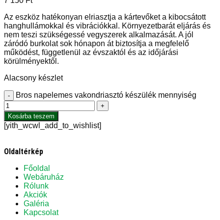
7 150
Ft
Az eszköz hatékonyan elriasztja a kártevőket a kibocsátott
hanghullámokkal és vibrációkkal. Környezetbarát eljárás és
nem teszi szükségessé vegyszerek alkalmazását. A jól
záródó burkolat sok hónapon át biztosítja a megfelelő
működést, függetlenül az évszaktól és az időjárási
körülményektől.
Alacsony készlet
Bros napelemes vakondriasztó készülék mennyiség
-
+
Kosárba teszem
[yith_wcwl_add_to_wishlist]
Oldaltérkép
Főoldal
Webáruház
Rólunk
Akciók
Galéria
Kapcsolat