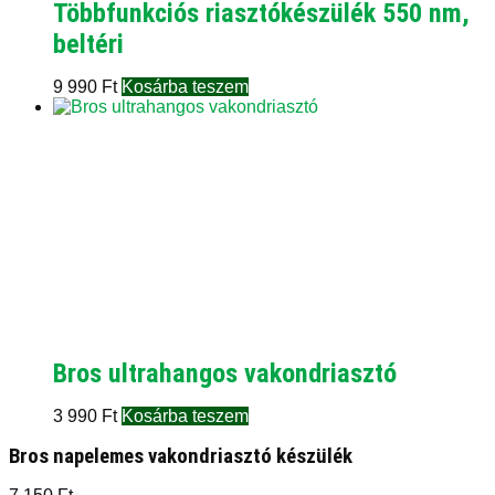
Többfunkciós riasztókészülék 550 nm,
beltéri
9 990
Ft
Kosárba teszem
Bros ultrahangos vakondriasztó
3 990
Ft
Kosárba teszem
Bros napelemes vakondriasztó készülék