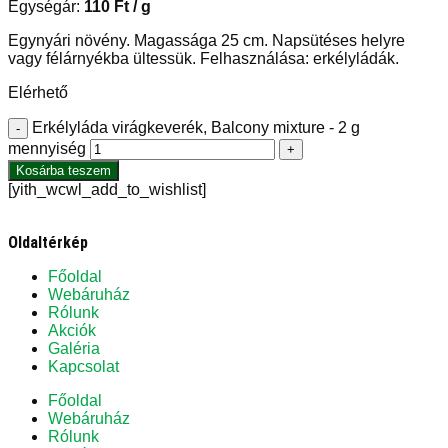
Egységár:
110
Ft
/ g
Egynyári növény. Magassága 25 cm. Napsütéses helyre
vagy félárnyékba ültessük. Felhasználása: erkélyládák.
Elérhető
Erkélyláda virágkeverék, Balcony mixture - 2 g
-
mennyiség
+
Kosárba teszem
[yith_wcwl_add_to_wishlist]
Oldaltérkép
Főoldal
Webáruház
Rólunk
Akciók
Galéria
Kapcsolat
Főoldal
Webáruház
Rólunk