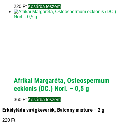
220
Ft
Kosárba teszem
Afrikai Margaréta, Osteospermum
ecklonis (DC.) Norl. – 0,5 g
360
Ft
Kosárba teszem
Erkélyláda virágkeverék, Balcony mixture – 2 g
220
Ft