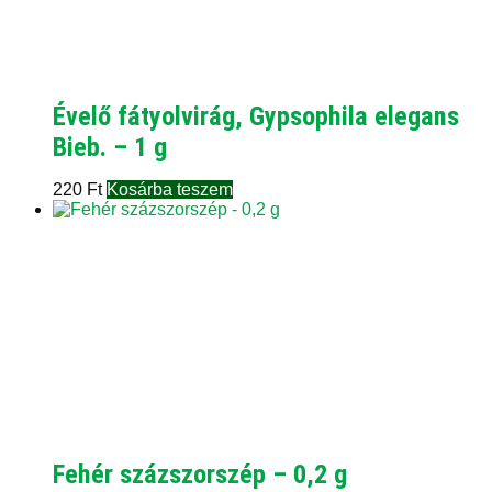
Évelő fátyolvirág, Gypsophila elegans
Bieb. – 1 g
220
Ft
Kosárba teszem
Fehér százszorszép – 0,2 g