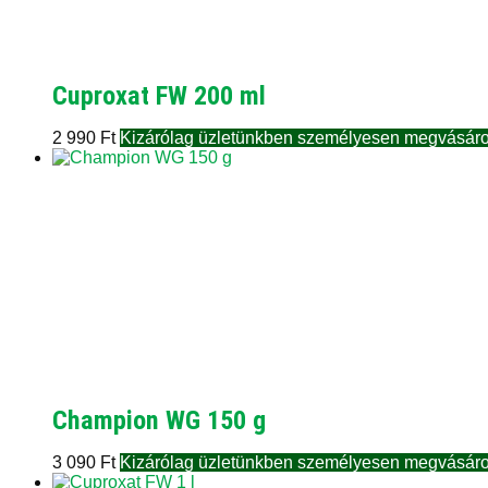
Cuproxat FW 200 ml
2 990
Ft
Kizárólag üzletünkben személyesen megvásáro
Champion WG 150 g
3 090
Ft
Kizárólag üzletünkben személyesen megvásáro