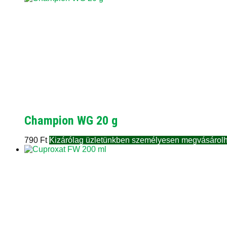
Champion WG 20 g
790
Ft
Kizárólag üzletünkben személyesen megvásárolh