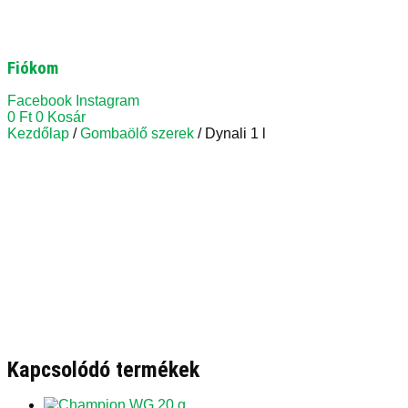
Fiókom
Facebook
Instagram
0
Ft
0
Kosár
Kezdőlap
/
Gombaölő szerek
/ Dynali 1 l
Kapcsolódó termékek