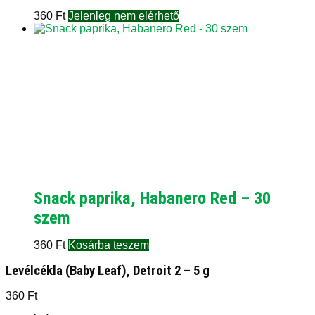
360
Ft
Jelenleg nem elérhető
Snack paprika, Habanero Red – 30
szem
360
Ft
Kosárba teszem
Levélcékla (Baby Leaf), Detroit 2 – 5 g
360
Ft