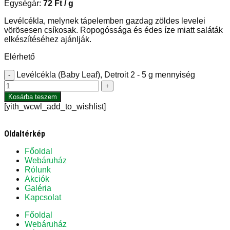
Egységár:
72
Ft
/ g
Levélcékla, melynek tápelemben gazdag zöldes levelei
vörösesen csíkosak. Ropogóssága és édes íze miatt saláták
elkészítéséhez ajánlják.
Elérhető
Levélcékla (Baby Leaf), Detroit 2 - 5 g mennyiség
-
+
Kosárba teszem
[yith_wcwl_add_to_wishlist]
Oldaltérkép
Főoldal
Webáruház
Rólunk
Akciók
Galéria
Kapcsolat
Főoldal
Webáruház