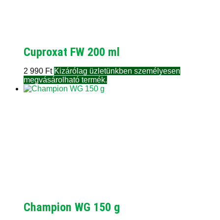
Cuproxat FW 200 ml
2 990
Ft
Kizárólag üzletünkben személyesen
megvásárolható termék.
Champion WG 150 g