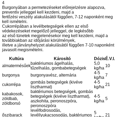
4
Burgonyában a permetezéseket előrejelzésre alapozva,
preventív jelleggel kell kezdeni, majd a
fertőzési veszély alakulásától függően, 7-12 naponként meg
kell ismételni.
Cukorrépában a levélbetegségek ellen az első
védekezéseket megelőző jelleggel, de legkésőbb
az első tünetek megjelenésekor meg kell kezdeni, majd a
továbbiakban az időjárási körülmények,
illetve a járványhelyzet alakulásától függően 7-10 naponként
javasolt megismételni.
Kultúra
Károsító
Dózis
É.V.I.
baktériumos ágelhalás,
5,0
almatermésűek
10
tűzelhalás, gombabetegségek
kg/ha
4-5
burgonya
burgonyavész, alternária
7
kg/ha
gombás betegségek (kivéve
4-5
cukorrépa
21
lisztharmat)
kg/ha
baktériumos betegségek, gombás
kabakosok,
betegségek (kivéve lisztharmat),
4-5
zöldbab,
5
aszkohita, peronoszpóra,
kg/ha
zöldborsó
peronoszpóra
levélfodrosodás,
5
őszibarack
levéllyukacsosodás, baktériumos
21