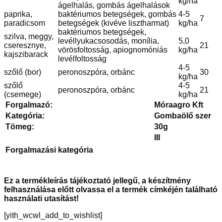
kg/ha
ágelhalás, gombás ágelhalások
paprika,
baktériumos betegségek, gombás
4-5
7
paradicsom
betegségek (kivéve lisztharmat)
kg/ha
baktériumos betegségek,
szilva, meggy,
levéllyukacsosodás, monília,
5,0
cseresznye,
21
vörösfoltosság, apiognomóniás
kg/ha
kajszibarack
levélfoltosság
4-5
szőlő (bor)
peronoszpóra, orbánc
30
kg/ha
szőlő
4-5
peronoszpóra, orbánc
21
(csemege)
kg/ha
Forgalmazó:
Móraagro Kft
Kategória:
Gombaölő szer
Tömeg:
30g
III
Forgalmazási kategória
Ez a termékleírás tájékoztató jellegű, a készítmény
felhasználása előtt olvassa el a termék címkéjén található
használati utasítást!
[yith_wcwl_add_to_wishlist]