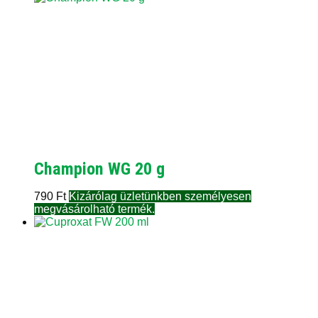
Champion WG 20 g
790
Ft
Kizárólag üzletünkben személyesen
megvásárolható termék.