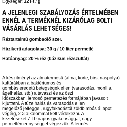
Egységár:
32
Ft
/ g
A JELENLEGI SZABÁLYOZÁS ÉRTELMÉBEN
ENNÉL A TERMÉKNÉL KIZÁRÓLAG BOLTI
VÁSÁRLÁS LEHETSÉGES!
Réztartalmú gombaölő szer.
Házikerti adagolása: 30 g / 10 liter permetlé
Hatóanyag: 20 % réz (bázikus rézszulfát)
A készítményt az almatermésű (alma, körte, birs, naspolya)
kultúrákban a baktériumos és
gombás eredetű betegségek ellen (varasodás, monília,
ágelhalás, stb.) a tavaszi és az őszi
időszakban, lemosó permetezés formájában javasolt
kijuttatni. A tűzelhalás és varasodás ellen
megelőző jelleggel, rügyfakadástól zöldbimbós állapot
végéig, 2-3 alkalommal kell védekezni. A
kezeléseket 7-10 napos gyakorisággal, nagy
permetlémennyiséggel végezzük. A termés