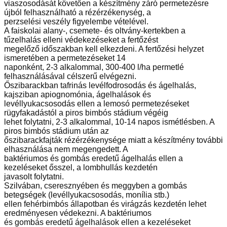
viaszosodását követően a készítmény záró permetezésre
újból felhasználható a rézérzékenység, a
perzselési veszély figyelembe vételével.
A faiskolai alany-, csemete- és oltvány-kertekben a
tűzelhalás elleni védekezéseket a fertőzést
megelőző időszakban kell elkezdeni. A fertőzési helyzet
ismeretében a permetezéseket 14
naponként, 2-3 alkalommal, 300-400 l/ha permetlé
felhasználásával célszerű elvégezni.
Őszibarackban tafrinás levélfodrosodás és ágelhalás,
kajsziban apiognomónia, ágelhalások és
levéllyukacsosodás ellen a lemosó permetezéseket
rügyfakadástól a piros bimbós stádium végéig
lehet folytatni, 2-3 alkalommal, 10-14 napos ismétlésben. A
piros bimbós stádium után az
őszibarackfajták rézérzékenysége miatt a készítmény további
elhasználása nem megengedett. A
baktériumos és gombás eredetű ágelhalás ellen a
kezeléseket ősszel, a lombhullás kezdetén
javasolt folytatni.
Szilvában, cseresznyében és meggyben a gombás
betegségek (levéllyukacsosodás, monília stb.)
ellen fehérbimbós állapotban és virágzás kezdetén lehet
eredményesen védekezni. A baktériumos
és gombás eredetű ágelhalások ellen a kezeléseket