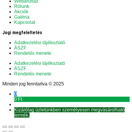
Webáruház
Rólunk
Akciók
Galéria
Kapcsolat
Jogi megfeleltetés
Adatkezelési tájékoztató
ÁSZF
Rendelés menete
Adatkezelési tájékoztató
ÁSZF
Rendelés menete
Minden jog fenntartva © 2025
0
0 Ft
Kizárólag üzletünkben személyesen megvásárolható
termék.