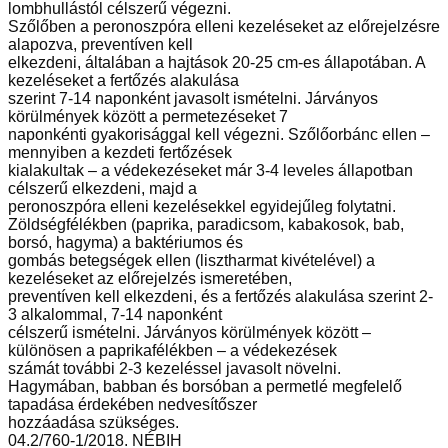
lombhullástól célszerű végezni.
Szőlőben a peronoszpóra elleni kezeléseket az előrejelzésre
alapozva, preventíven kell
elkezdeni, általában a hajtások 20-25 cm-es állapotában. A
kezeléseket a fertőzés alakulása
szerint 7-14 naponként javasolt ismételni. Járványos
körülmények között a permetezéseket 7
naponkénti gyakorisággal kell végezni. Szőlőorbánc ellen –
mennyiben a kezdeti fertőzések
kialakultak – a védekezéseket már 3-4 leveles állapotban
célszerű elkezdeni, majd a
peronoszpóra elleni kezelésekkel egyidejűleg folytatni.
Zöldségfélékben (paprika, paradicsom, kabakosok, bab,
borsó, hagyma) a baktériumos és
gombás betegségek ellen (lisztharmat kivételével) a
kezeléseket az előrejelzés ismeretében,
preventíven kell elkezdeni, és a fertőzés alakulása szerint 2-
3 alkalommal, 7-14 naponként
célszerű ismételni. Járványos körülmények között –
különösen a paprikafélékben – a védekezések
számát további 2-3 kezeléssel javasolt növelni.
Hagymában, babban és borsóban a permetlé megfelelő
tapadása érdekében nedvesítőszer
hozzáadása szükséges.
04.2/760-1/2018. NÉBIH