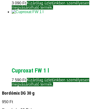
3 090
Ft
Kizárólag üzletünkben személyesen
megvásárolható termék.
Cuproxat FW 1 l
7 590
Ft
Kizárólag üzletünkben személyesen
megvásárolható termék.
Bordómix DG 30 g
950
Ft