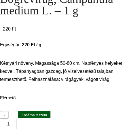
medium L. – 1 g
220
Ft
Egységár:
220
Ft
/ g
Kétnyári növény. Magassága 50-80 cm. Napfényes helyeket
kedvel. Tápanyagban gazdag, jó vízelvezetésű talajban
termeszthető. Felhasználása: virágágyak, vágott virág.
Elérhető
Kosárba teszem
-