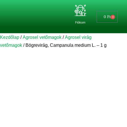
0
Ft
0
Fiókom
Kezdőlap
/
Agrosel vetőmagok
/
Agrosel virág
vetőmagok
/ Bögrevirág, Campanula medium L. – 1 g