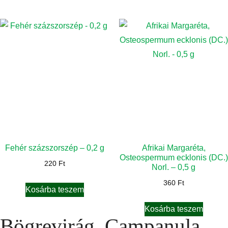
Fehér százszorszép – 0,2 g
Afrikai Margaréta,
Osteospermum ecklonis (DC.)
220
Ft
Norl. – 0,5 g
360
Ft
Kosárba teszem
Kosárba teszem
Bögrevirág, Campanula