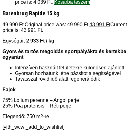
price is: 4 039 Ft.
Kosárba teszem
Barenbrug Rapide 15 kg
49 990
Ft
Original price was: 49 990 Ft.
43 991
Ft
Current
price is: 43 991 Ft.
Egységár:
2 933
Ft
/ kg
Gyors és tartós megoldás sportpályákra és kertekbe
egyaránt
Intenzíven használt felületekre különösen ajánlott
Gyorsan hozhatunk létre pázsitot a segítségével
Tavasszal rövid idő alatt regenerálódik
Fajok
75% Lolium perenne – Angol perje
25% Poa pratensis – Réti perje
Elegendő: 750 m2-re
[yith_wcwl_add_to_wishlist]