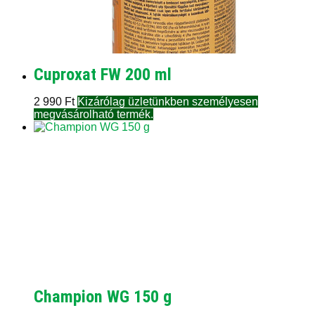
Cuproxat FW 200 ml
2 990
Ft
Kizárólag üzletünkben személyesen
megvásárolható termék.
Champion WG 150 g