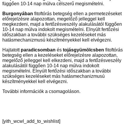
függően 10-14 nap múlva célszerű megismételni.
Burgonyában
fitoftórás betegség ellen a permetezéseket
előrejelzésre alapozottan, megelőző jelleggel kell
megkezdeni, majd a fertőzésveszély alakulásától függően
10-14 nap múlva indokolt megismételni. Elnyúlt fertőzési
időszakban a további szükséges kezeléseket más
hatásmechanizmusú készítményekkel kell elvégezni.
Hajtatott
paradicsomban
és
tojásgyümölcsben
fitoftórás
betegség ellen a kezeléseket előrejelzésre alapozottan,
megelőző jelleggel kell elkezdeni, majd a fertőzésveszély
alakulásától függően 10-14 nap múlva indokolt
megismételni. Elnyúlt fertőzési időszakban a további
szükséges kezeléseket más hatásmechanizmusú
készítményekkel kell elvégezni.
További információk a csomagoláson.
[yith_wcwl_add_to_wishlist]