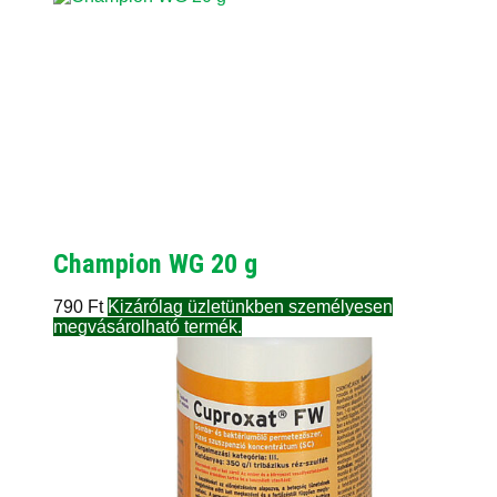
Champion WG 20 g
790
Ft
Kizárólag üzletünkben személyesen
megvásárolható termék.