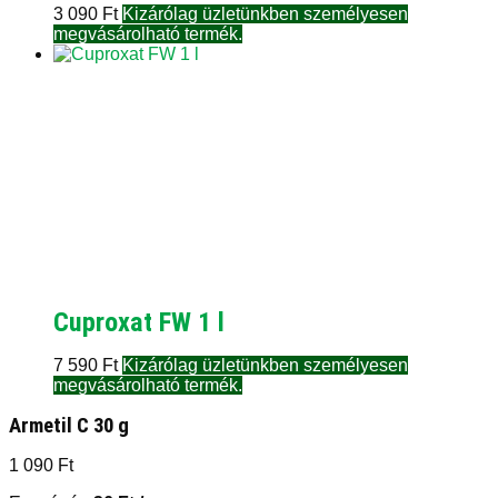
3 090
Ft
Kizárólag üzletünkben személyesen
megvásárolható termék.
Cuproxat FW 1 l
7 590
Ft
Kizárólag üzletünkben személyesen
megvásárolható termék.
Armetil C 30 g
1 090
Ft