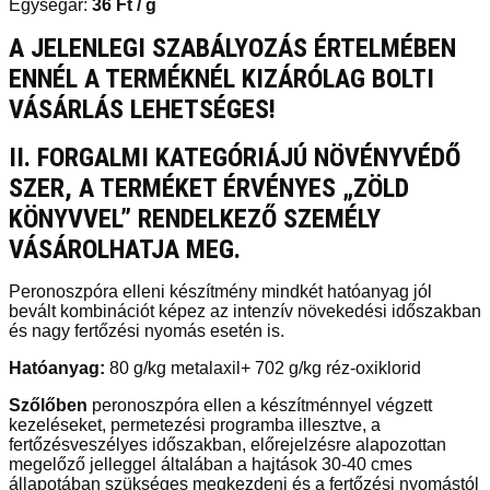
Egységár:
36
Ft
/ g
A JELENLEGI SZABÁLYOZÁS ÉRTELMÉBEN
ENNÉL A TERMÉKNÉL KIZÁRÓLAG BOLTI
VÁSÁRLÁS LEHETSÉGES!
II. FORGALMI KATEGÓRIÁJÚ NÖVÉNYVÉDŐ
SZER, A TERMÉKET ÉRVÉNYES „ZÖLD
KÖNYVVEL” RENDELKEZŐ SZEMÉLY
VÁSÁROLHATJA MEG.
Peronoszpóra elleni készítmény mindkét hatóanyag jól
bevált kombinációt képez az intenzív növekedési időszakban
és nagy fertőzési nyomás esetén is.
Hatóanyag:
80 g/kg metalaxil+ 702 g/kg réz-oxiklorid
Szőlőben
peronoszpóra ellen a készítménnyel végzett
kezeléseket, permetezési programba illesztve, a
fertőzésveszélyes időszakban, előrejelzésre alapozottan
megelőző jelleggel általában a hajtások 30-40 cmes
állapotában szükséges megkezdeni és a fertőzési nyomástól