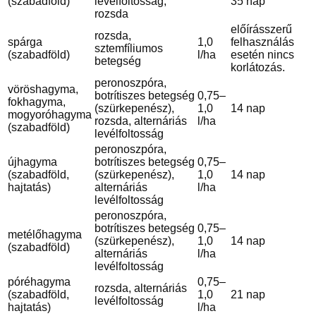
(szabadföld)
levélfoltosság,
35 nap
rozsda
előírásszerű
rozsda,
spárga
1,0
felhasználás
sztemfíliumos
(szabadföld)
l/ha
esetén nincs
betegség
korlátozás.
peronoszpóra,
vöröshagyma,
botrítiszes betegség
0,75–
fokhagyma,
(szürkepenész),
1,0
14 nap
mogyoróhagyma
rozsda, alternáriás
l/ha
(szabadföld)
levélfoltosság
peronoszpóra,
újhagyma
botrítiszes betegség
0,75–
(szabadföld,
(szürkepenész),
1,0
14 nap
hajtatás)
alternáriás
l/ha
levélfoltosság
peronoszpóra,
botrítiszes betegség
0,75–
metélőhagyma
(szürkepenész),
1,0
14 nap
(szabadföld)
alternáriás
l/ha
levélfoltosság
póréhagyma
0,75–
rozsda, alternáriás
(szabadföld,
1,0
21 nap
levélfoltosság
hajtatás)
l/ha