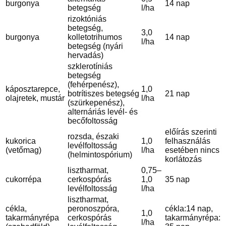
burgonya
14 nap
betegség
l/ha
rizoktóniás
betegség,
3,0
burgonya
kolletotrihumos
14 nap
l/ha
betegség (nyári
hervadás)
szklerotíniás
betegség
(fehérpenész),
káposztarepce,
1,0
botrítiszes betegség
21 nap
olajretek, mustár
l/ha
(szürkepenész),
alternáriás levél- és
becőfoltosság
előírás szerinti
rozsda, északi
kukorica
1,0
felhasználás
levélfoltosság
(vetőmag)
l/ha
esetében nincs
(helmintospórium)
korlátozás
lisztharmat,
0,75–
cukorrépa
cerkospórás
1,0
35 nap
levélfoltosság
l/ha
lisztharmat,
cékla,
peronoszpóra,
cékla:14 nap,
1,0
takarmányrépa
cerkospórás
takarmányrépa:
l/ha