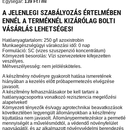
Egységár:
139
Ft
/ ml
A JELENLEGI SZABÁLYOZÁS ÉRTELMÉBEN
ENNÉL A TERMÉKNÉL KIZÁRÓLAG BOLTI
VÁSÁRLÁS LEHETSÉGES!
Hatóanyagtartalom: 250 g/l azoxistrobin
Munkaegészségügyi várakozási idő: 0 nap
Formuláció: SC (vizes szuszpenzió koncentrátum)
Környezeti besorolás: Vízi szervezetekre kifejezetten
veszélyes.
Méhveszélyesség: nem jelölésköteles.
A készítmény növényre gyakorolt hatása ismeretének
hiányában a kezelés előtt próbapermetezés elvégzése
javasolt.
A készítmény felhasználásakor be kell tartani a
hatóanyagcsoportra vonatkozó rezisztencia megelőzési
alapelveket!
Környezeti tényezők és/vagy agrotechnikai beavatkozások
következtében legyengült állományokban a készítmény
kijuttatása nem javasolt. Állománypermetezéskor a permetlé
mennyiségét a művelésmódtól, a védendő növényfelület
nagyságától, és az alkalmazott növényvédelmi berendezés