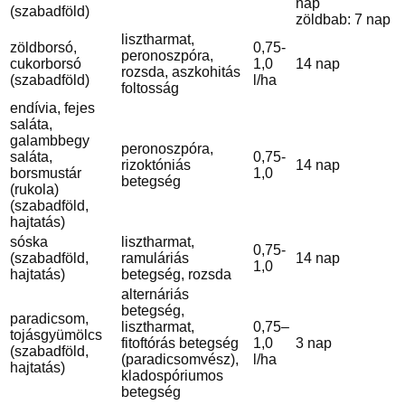
nap
(szabadföld)
zöldbab: 7 nap
lisztharmat,
zöldborsó,
0,75-
peronoszpóra,
cukorborsó
1,0
14 nap
rozsda, aszkohitás
(szabadföld)
l/ha
foltosság
endívia, fejes
saláta,
galambbegy
peronoszpóra,
saláta,
0,75-
rizoktóniás
14 nap
borsmustár
1,0
betegség
(rukola)
(szabadföld,
hajtatás)
sóska
lisztharmat,
0,75-
(szabadföld,
ramuláriás
14 nap
1,0
hajtatás)
betegség, rozsda
alternáriás
betegség,
paradicsom,
lisztharmat,
0,75–
tojásgyümölcs
fitoftórás betegség
1,0
3 nap
(szabadföld,
(paradicsomvész),
l/ha
hajtatás)
kladospóriumos
betegség