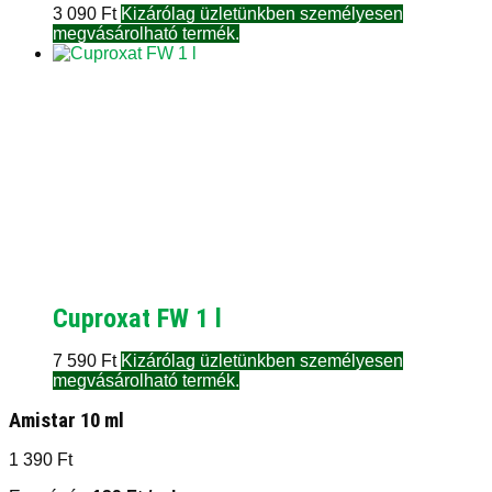
3 090
Ft
Kizárólag üzletünkben személyesen
megvásárolható termék.
Cuproxat FW 1 l
7 590
Ft
Kizárólag üzletünkben személyesen
megvásárolható termék.
Amistar 10 ml
1 390
Ft