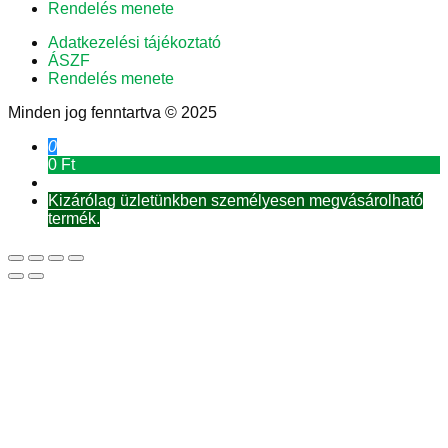
Rendelés menete
Adatkezelési tájékoztató
ÁSZF
Rendelés menete
Minden jog fenntartva © 2025
0
0 Ft
Kizárólag üzletünkben személyesen megvásárolható
termék.