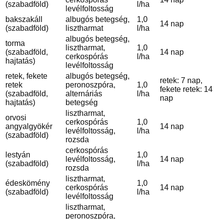
(szabadföld)
l/ha
levélfoltosság
bakszakáll
albugós betegség,
1,0
14 nap
(szabadföld)
lisztharmat
l/ha
albugós betegség,
torma
lisztharmat,
1,0
(szabadföld,
14 nap
cerkospórás
l/ha
hajtatás)
levélfoltosság
retek, fekete
albugós betegség,
retek: 7 nap,
retek
peronoszpóra,
1,0
fekete retek: 14
(szabadföld,
alternáriás
l/ha
nap
hajtatás)
betegség
lisztharmat,
orvosi
cerkospórás
1,0
angyalgyökér
14 nap
levélfoltosság,
l/ha
(szabadföld)
rozsda
cerkospórás
lestyán
1,0
levélfoltosság,
14 nap
(szabadföld)
l/ha
rozsda
lisztharmat,
édeskömény
1,0
cerkospórás
14 nap
(szabadföld)
l/ha
levélfoltosság
lisztharmat,
peronoszpóra,