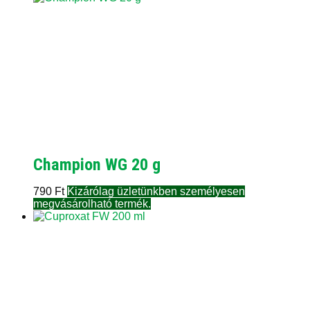
Champion WG 20 g
790
Ft
Kizárólag üzletünkben személyesen
megvásárolható termék.