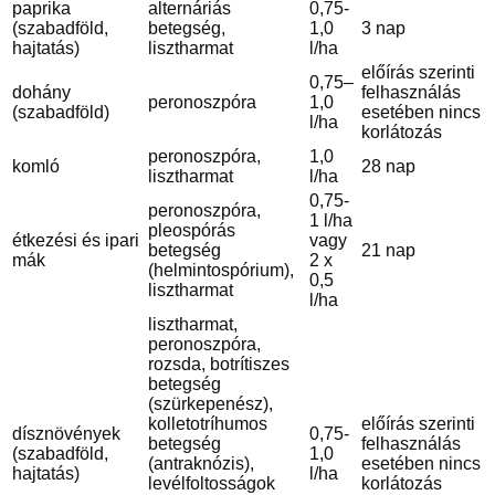
paprika
alternáriás
0,75-
(szabadföld,
betegség,
1,0
3 nap
hajtatás)
lisztharmat
l/ha
előírás szerinti
0,75–
dohány
felhasználás
peronoszpóra
1,0
(szabadföld)
esetében nincs
l/ha
korlátozás
peronoszpóra,
1,0
komló
28 nap
lisztharmat
l/ha
0,75-
peronoszpóra,
1 l/ha
pleospórás
étkezési és ipari
vagy
betegség
21 nap
mák
2 x
(helmintospórium),
0,5
lisztharmat
l/ha
lisztharmat,
peronoszpóra,
rozsda, botrítiszes
betegség
(szürkepenész),
kolletotríhumos
előírás szerinti
dísznövények
0,75-
betegség
felhasználás
(szabadföld,
1,0
(antraknózis),
esetében nincs
hajtatás)
l/ha
levélfoltosságok
korlátozás