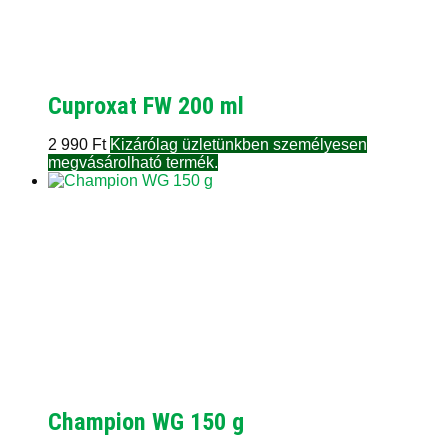
Cuproxat FW 200 ml
2 990
Ft
Kizárólag üzletünkben személyesen
megvásárolható termék.
Champion WG 150 g