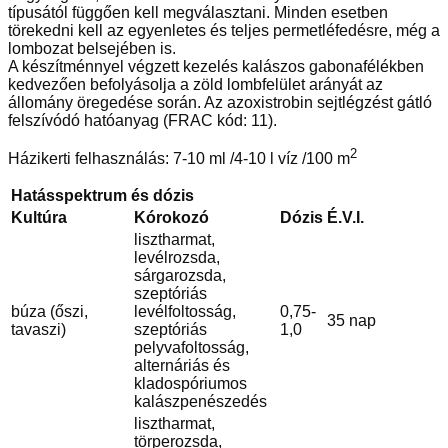
típusától függően kell megválasztani. Minden esetben
törekedni kell az egyenletes és teljes permetléfedésre, még a
lombozat belsejében is.
A készítménnyel végzett kezelés kalászos gabonafélékben
kedvezően befolyásolja a zöld lombfelület arányát az
állomány öregedése során. Az azoxistrobin sejtlégzést gátló
felszívódó hatóanyag (FRAC kód: 11).
2
Házikerti felhasználás: 7-10 ml /4-10 l víz /100 m
Hatásspektrum és dózis
Kultúra
Kórokozó
Dózis
É.V.I.
lisztharmat,
levélrozsda,
sárgarozsda,
szeptóriás
búza (őszi,
levélfoltosság,
0,75-
35 nap
tavaszi)
szeptóriás
1,0
pelyvafoltosság,
alternáriás és
kladospóriumos
kalászpenészedés
lisztharmat,
törperozsda,