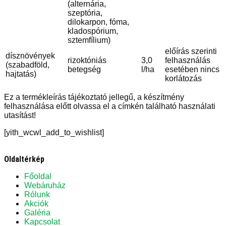
(alternária,
szeptória,
dilokarpon, fóma,
kladospórium,
sztemfílium)
előírás szerinti
dísznövények
rizoktóniás
3,0
felhasználás
(szabadföld,
betegség
l/ha
esetében nincs
hajtatás)
korlátozás
Ez a termékleírás tájékoztató jellegű, a készítmény
felhasználása előtt olvassa el a címkén található használati
utasítást!
[yith_wcwl_add_to_wishlist]
Oldaltérkép
Főoldal
Webáruház
Rólunk
Akciók
Galéria
Kapcsolat