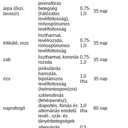
pirenofórás
árpa (őszi,
betegség
0,75-
35 nap
tavaszi)
(hálózatos
1,0
levélfoltosság),
rinhospóriumos
levélfoltosság
lisztharmat,
levélrozsda,
0,75-
tritikálé, rozs
35 nap
rinhospóriumos
1,0
levélfoltosság
lisztharmat, koronás
0,75-
zab
35 nap
rozsda
1,0
pirikuláriás
barnulás,
1,0
rizs
bipoláriszos
35 nap
l/ha
levélfoltosság
(helmintosporiózis)
szklerotíniás
(fehérpenész),
diaportés, fómás és
1,0
napraforgó
60 nap
alternáriás eredetű
l/ha
levél-, szár- és
tányérbetegségek
alternáriás
0,5