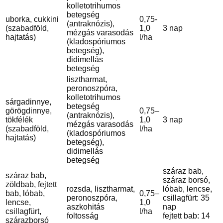
kolletotrihumos
betegség
uborka, cukkini
0,75-
(antraknózis),
(szabadföld,
1,0
3 nap
mézgás varasodás
hajtatás)
l/ha
(kladospóriumos
betegség),
didimellás
betegség
lisztharmat,
peronoszpóra,
kolletotrihumos
sárgadinnye,
betegség
görögdinnye,
0,75–
(antraknózis),
tökfélék
1,0
3 nap
mézgás varasodás
(szabadföld,
l/ha
(kladospóriumos
hajtatás)
betegség),
didimellás
betegség
száraz bab,
száraz bab,
száraz borsó,
zöldbab, fejtett
rozsda, lisztharmat,
lóbab, lencse,
bab, lóbab,
0,75–
peronoszpóra,
csillagfürt: 35
lencse,
1,0
aszkohitás
nap
csillagfürt,
l/ha
foltosság
fejtett bab: 14
szárazborsó