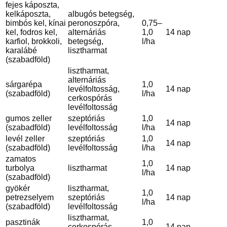
fejes káposzta,
kelkáposzta,
albugós betegség,
bimbós kel, kínai
peronoszpóra,
0,75–
kel, fodros kel,
alternáriás
1,0
14 nap
karfiol, brokkoli,
betegség,
l/ha
karalábé
lisztharmat
(szabadföld)
lisztharmat,
alternáriás
sárgarépa
1,0
levélfoltosság,
14 nap
(szabadföld)
l/ha
cerkospórás
levélfoltosság
gumos zeller
szeptóriás
1,0
14 nap
(szabadföld)
levélfoltosság
l/ha
levél zeller
szeptóriás
1,0
14 nap
(szabadföld)
levélfoltosság
l/ha
zamatos
1,0
turbolya
lisztharmat
14 nap
l/ha
(szabadföld)
gyökér
lisztharmat,
1,0
petrezselyem
szeptóriás
14 nap
l/ha
(szabadföld)
levélfoltosság
lisztharmat,
pasztinák
1,0
cerkospórás
14 nap