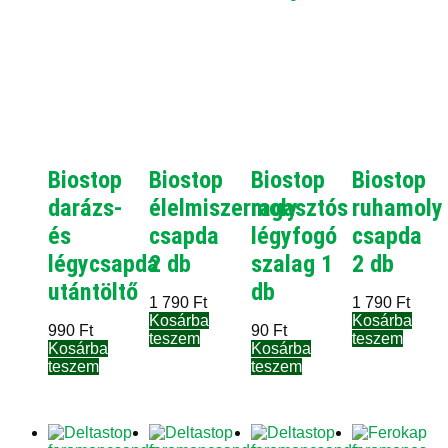
Biostop
Biostop
Biostop
Biostop
darázs-
élelmiszermoly
ragasztós
ruhamoly
és
csapda
légyfogó
csapda
légycsapda
2 db
szalag 1
2 db
utántöltő
db
1 790
Ft
1 790
Ft
Kosárba
Kosárba
990
Ft
90
Ft
teszem
teszem
Kosárba
Kosárba
teszem
teszem