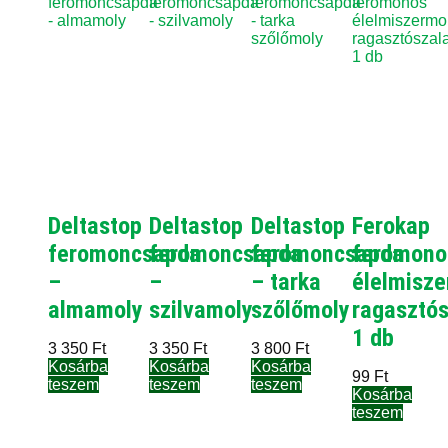
Deltastop
Deltastop
Deltastop
Ferokap
feromoncsapda
feromoncsapda
feromoncsapda
feromono
–
–
– tarka
élelmisze
almamoly
szilvamoly
szőlőmoly
ragasztó
1 db
3 350
Ft
3 350
Ft
3 800
Ft
Kosárba
Kosárba
Kosárba
99
Ft
teszem
teszem
teszem
Kosárba
teszem