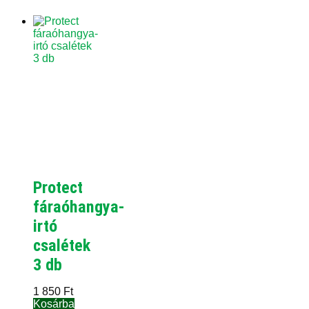
Protect
fáraóhangya-
irtó
csalétek
3 db
1 850
Ft
Kosárba