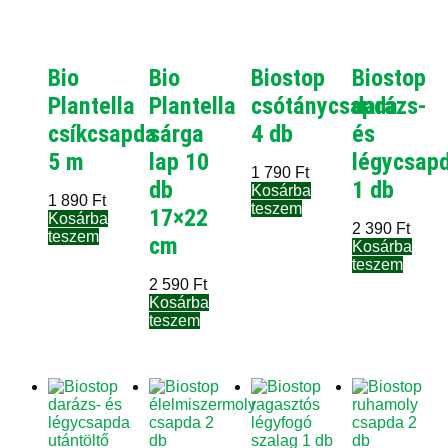
Bio
Bio
Biostop
Biostop
Plantella
Plantella
csótánycsapda
darázs-
csíkcsapda
sárga
4 db
és
5 m
lap 10
légycsap
1 790
Ft
db
1 db
Kosárba
1 890
Ft
teszem
17×22
Kosárba
2 390
Ft
teszem
cm
Kosárba
teszem
2 590
Ft
Kosárba
teszem