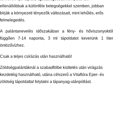
ellenállóbbak a különféle betegségekkel szemben, jobban
bírják a környezeti tényezők változásait, mint lehűlés, erős
felmelegedés.
A palántanevelés időszakában a fény- és hőviszonyoktól
függően 7-14 naponta, 3 ml tápoldatot keverünk 1 liter
öntözővízhez.
Csak a teljes csírázás után használható!
Zöldségpalántáknál a szabadfölbe kiültetés után virágzás
kezdetéig használható, utána célszerű a Vitaflóra Eper- és
zöldség tápoldattal folytatni a tápanyag-utánpótlást.