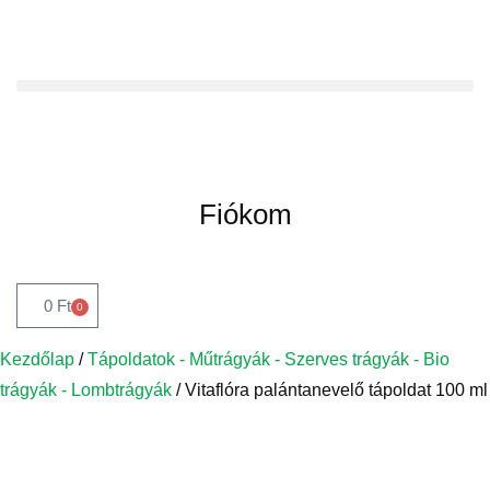
Fiókom
0
Ft
0
Kezdőlap
/
Tápoldatok - Műtrágyák - Szerves trágyák - Bio
trágyák - Lombtrágyák
/ Vitaflóra palántanevelő tápoldat 100 ml