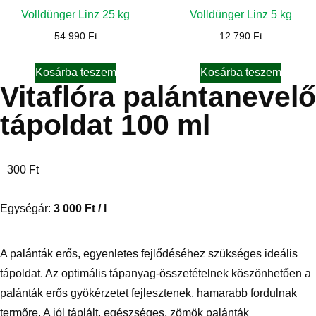
Volldünger Linz 25 kg
Volldünger Linz 5 kg
54 990
Ft
12 790
Ft
Kosárba teszem
Kosárba teszem
Vitaflóra palántanevelő
tápoldat 100 ml
300
Ft
Egységár:
3 000
Ft
/ l
A palánták erős, egyenletes fejlődéséhez szükséges ideális
tápoldat. Az optimális tápanyag-összetételnek köszönhetően a
palánták erős gyökérzetet fejlesztenek, hamarabb fordulnak
termőre. A jól táplált, egészséges, zömök palánták