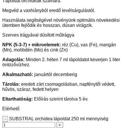
Tápoldat orchideák számára.
Megvéd a vashiányból eredő levélsárgulástól.
Használata segítségével növényünk optimális növekedési
ütemben fejlődik és hosszan, dúsan virágzik.
Szerves trágyával dúsított műtrágya
NPK (5-3-7) + mikroelemek:
réz (Cu), vas (Fe), mangán
(Mn), molibdén (Mo) és cink (Zn)
Adagolás:
Minden 2. héten 7 ml tápoldatot keverjen 1 liter
öntözővízhez.
Alkalmazható:
januártól decemberig
Tárolás:
eredeti zárt csomagolásban, napfénytől védett,
hűvös, száraz, fedett helyen
Eltarthatóság:
Előírás szerint tárolva 5 év.
Elérhető
SUBSTRAL orchidea tápoldat 250 ml mennyiség
-
+