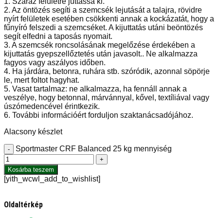
1. Száraz felületre juttassa ki.
2. Az öntözés segíti a szemcsék lejutását a talajra, rövidre
nyírt felületek esetében csökkenti annak a kockázatát, hogy a
fűnyíró felszedi a szemcséket. A kijuttatás utáni beöntözés
segít elfedni a taposás nyomait.
3. A szemcsék roncsolásának megelőzése érdekében a
kijuttatás gyepszellőztetés után javasolt.. Ne alkalmazza
fagyos vagy aszályos időben.
4. Ha járdára, betonra, ruhára stb. szóródik, azonnal söpörje
le, mert foltot hagyhat.
5. Vasat tartalmaz: ne alkalmazza, ha fennáll annak a
veszélye, hogy betonnal, márvánnyal, kővel, textíliával vagy
úszómedencével érintkezik.
6. További információért forduljon szaktanácsadójához.
Alacsony készlet
Sportmaster CRF Balanced 25 kg mennyiség
-
+
Kosárba teszem
[yith_wcwl_add_to_wishlist]
Oldaltérkép