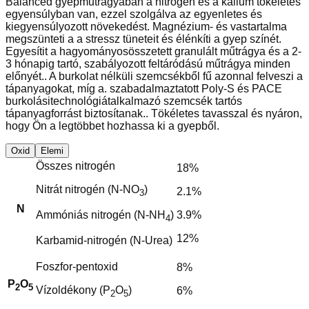
Balanced gyepműtrágyában a nitrogén és a kálium tökéletes
egyensúlyban van, ezzel szolgálva az egyenletes és
kiegyensúlyozott növekedést. Magnézium- és vastartalma
megszünteti a a stressz tüneteit és élénkíti a gyep színét.
Egyesítit a hagyományosösszetett granulált műtrágya és a 2-
3 hónapig tartó, szabályozott feltáródású műtrágya minden
előnyét.. A burkolat nélküli szemcsékből fű azonnal felveszi a
tápanyagokat, míg a. szabadalmaztatott Poly-S és PACE
burkolásitechnológiátalkalmazó szemcsék tartós
tápanyagforrást biztosítanak.. Tökéletes tavasszal és nyáron,
hogy Ön a legtöbbet hozhassa ki a gyepből.
Oxid
Elemi
Összes nitrogén
18%
Nitrát nitrogén (N-NO
)
2.1%
3
N
3.9%
Ammóniás nitrogén (N-NH
)
4
12%
Karbamid-nitrogén (N-Urea)
Foszfor-pentoxid
8%
P
O
2
5
Vízoldékony (P
O
)
6%
2
5