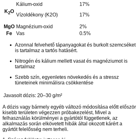
Kálium-oxid
17%
K
O
2
Vízoldékony (K2O)
17%
MgO
Magnézium-oxid
2%
Fe
Vas
0.5%
Azonnal felvehető tápanyagokat és burkolt szemcséket
is tartalmaz a tartós hatásért.
Nitrogén és kálium mellett vasat és magnéziumot is
tartalmaz
Szebb szín, egyenletes növekedés és a stressz
tüneteinek minimálisra csökkentése
Javasolt dózis: 20–30 g/m²
A dózis vagy bármely egyéb változó módosítása előtt először
kisebb területen végezzen próbakezelést, Mivel a
felhasználás körülményei a gyártótól függetlenek, az
alkalmazás során elkövetett hibák által okozott kárért a
gyártót felelősség nem terheli.