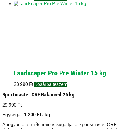
Landscaper Pro Pre Winter 15 kg
23 990
Ft
Kosárba teszem
Sportmaster CRF Balanced 25 kg
29 990
Ft
Egységár:
1 200
Ft
/ kg
Ahogyan a termék neve is sugallja, a Sportsmaster CRF