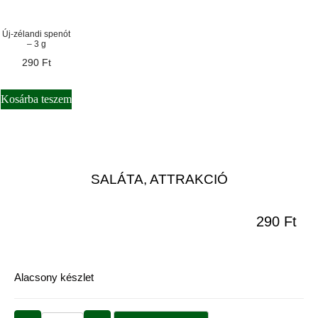
Új-zélandi spenót
– 3 g
290
Ft
Kosárba teszem
SALÁTA, ATTRAKCIÓ
290
Ft
Alacsony készlet