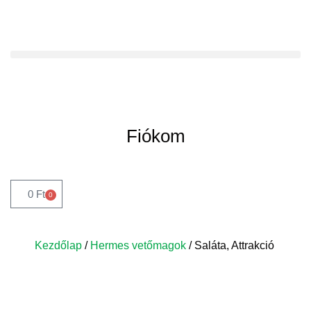
Fiókom
0
Ft
0
Kezdőlap
/
Hermes vetőmagok
/ Saláta, Attrakció