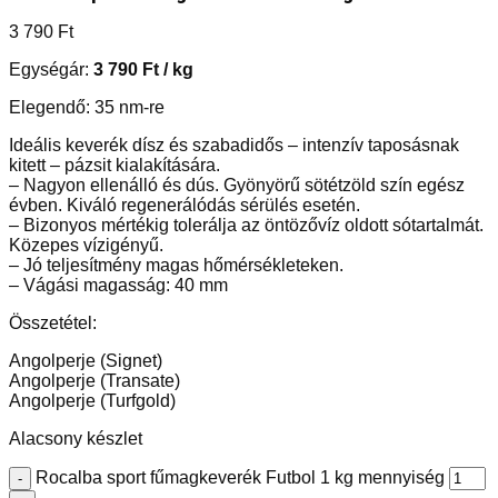
3 790
Ft
Egységár:
3 790
Ft
/ kg
Elegendő: 35 nm-re
Ideális keverék dísz és szabadidős – intenzív taposásnak
kitett – pázsit kialakítására.
– Nagyon ellenálló és dús. Gyönyörű sötétzöld szín egész
évben. Kiváló regenerálódás sérülés esetén.
– Bizonyos mértékig tolerálja az öntözővíz oldott sótartalmát.
Közepes vízigényű.
– Jó teljesítmény magas hőmérsékleteken.
– Vágási magasság: 40 mm
Összetétel:
Angolperje (Signet)
Angolperje (Transate)
Angolperje (Turfgold)
Alacsony készlet
Rocalba sport fűmagkeverék Futbol 1 kg mennyiség
-