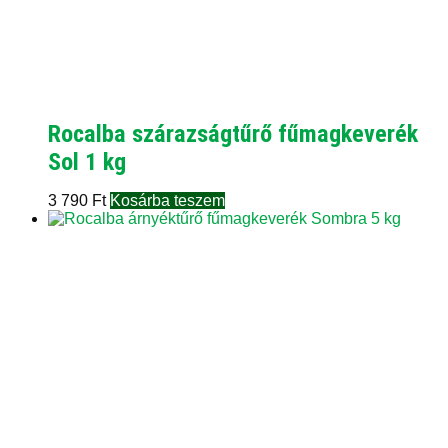
Rocalba szárazságtűrő fűmagkeverék
Sol 1 kg
3 790
Ft
Kosárba teszem