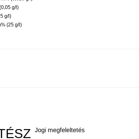
0,05 g/l)
 g/l)
% (25 g/l)
TÉSZ
Jogi megfeleltetés