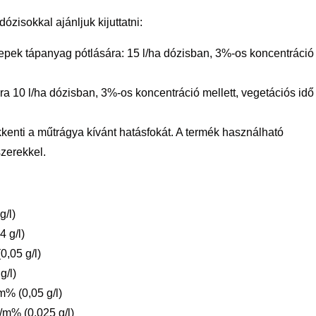
zisokkal ajánljuk kijuttatni:
gyepek tápanyag pótlására: 15 l/ha dózisban, 3%-os koncentráció
a 10 l/ha dózisban, 3%-os koncentráció mellett, vegetációs idő
enti a műtrágya kívánt hatásfokát. A termék használható
zerekkel.
g/l)
 g/l)
,05 g/l)
g/l)
% (0,05 g/l)
m% (0,025 g/l)