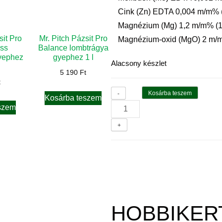
Cink (Zn) EDTA 0,004 m/m% (
Magnézium (Mg) 1,2 m/m% (15
sit Pro
Mr. Pitch Pázsit Pro
Magnézium-oxid (MgO) 2 m/m
ss
Balance lombtrágya
yephez
gyephez 1 l
Alacsony készlet
5 190
Ft
t
Kosárba teszem
-
Kosárba teszem
szem
+
HOBBIKER