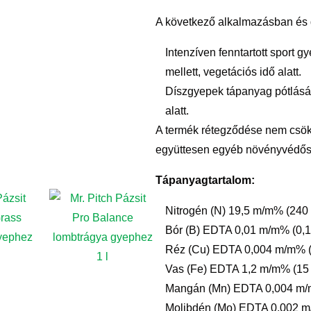
A következő alkalmazásban és dó
Intenzíven fenntartott sport 
mellett, vegetációs idő alatt.
Díszgyepek tápanyag pótlásár
alatt.
A termék rétegződése nem csökk
együttesen egyéb növényvédős
Tápanyagtartalom:
Nitrogén (N) 19,5 m/m% (240 
Bór (B) EDTA 0,01 m/m% (0,14
Réz (Cu) EDTA 0,004 m/m% (0
Vas (Fe) EDTA 1,2 m/m% (15 
Mangán (Mn) EDTA 0,004 m/m
Molibdén (Mo) EDTA 0,002 m/