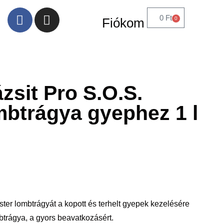
0
Ft
0
Fiókom
ázsit Pro S.O.S.
mbtrágya gyephez 1 l
ter lombtrágyát a kopott és terhelt gyepek kezelésére
mbtrágya, a gyors beavatkozásért.