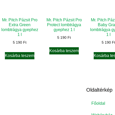
Mr. Pitch Pázsit Pro
Mr. Pitch Pázsit Pro
Mr. Pitch Páz
Extra Green
Protect lombtrágya
Baby Gra
lombtrágya gyephez
gyephez 1 l
lombtrágya g
1 l
1 l
5 190
Ft
5 190
Ft
5 190
F
Kosárba teszem
Kosárba teszem
Kosárba te
Oldaltérkép
Főoldal