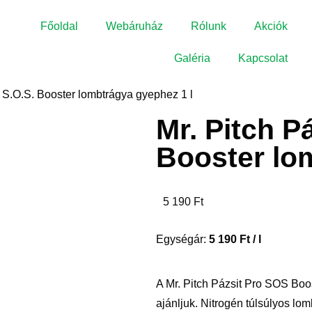
Főoldal
Webáruház
Rólunk
Akciók
Galéria
Kapcsolat
o S.O.S. Booster lombtrágya gyephez 1 l
Mr. Pitch P
Booster lo
5 190
Ft
Egységár:
5 190
Ft
/ l
A Mr. Pitch Pázsit Pro SOS Boos
ajánljuk. Nitrogén túlsúlyos lo