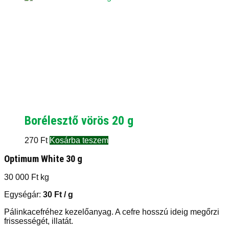
Borélesztő vörös 20 g
270
Ft
Kosárba teszem
Optimum White 30 g
30 000
Ft
kg
Egységár:
30
Ft
/ g
Pálinkacefréhez kezelőanyag. A cefre hosszú ideig megőrzi
frissességét, illatát.