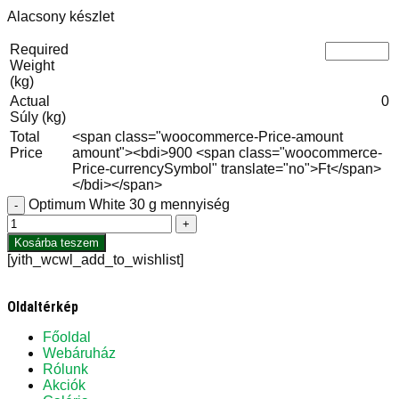
Alacsony készlet
Required
Weight
(kg)
Actual
0
Súly (kg)
Total
<span class="woocommerce-Price-amount
Price
amount"><bdi>900 <span class="woocommerce-
Price-currencySymbol" translate="no">Ft</span>
</bdi></span>
Optimum White 30 g mennyiség
-
+
Kosárba teszem
[yith_wcwl_add_to_wishlist]
Oldaltérkép
Főoldal
Webáruház
Rólunk
Akciók