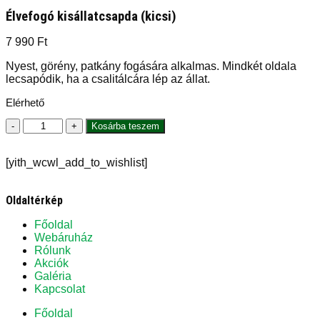
Élvefogó kisállatcsapda (kicsi)
7 990
Ft
Nyest, görény, patkány fogására alkalmas. Mindkét oldala
lecsapódik, ha a csalitálcára lép az állat.
Elérhető
Élvefogó
-
+
Kosárba teszem
kisállatcsapda
(kicsi)
[yith_wcwl_add_to_wishlist]
mennyiség
Oldaltérkép
Főoldal
Webáruház
Rólunk
Akciók
Galéria
Kapcsolat
Főoldal