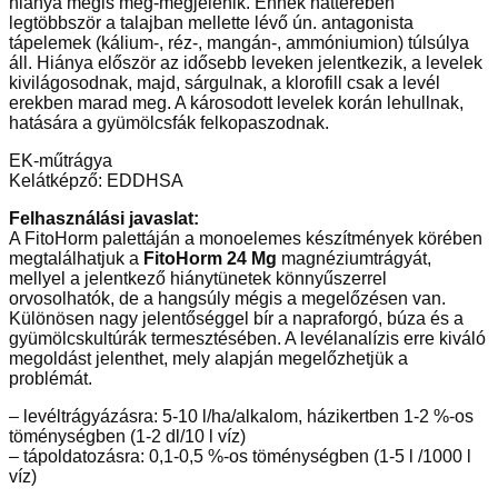
hiánya mégis meg-megjelenik. Ennek hátterében
legtöbbször a talajban mellette lévő ún. antagonista
tápelemek (kálium-, réz-, mangán-, ammóniumion) túlsúlya
áll. Hiánya először az idősebb leveken jelentkezik, a levelek
kivilágosodnak, majd, sárgulnak, a klorofill csak a levél
erekben marad meg. A károsodott levelek korán lehullnak,
hatására a gyümölcsfák felkopaszodnak.
EK-műtrágya
Kelátképző: EDDHSA
Felhasználási javaslat:
A FitoHorm palettáján a monoelemes készítmények körében
megtalálhatjuk a
FitoHorm 24 Mg
magnéziumtrágyát,
mellyel a jelentkező hiánytünetek könnyűszerrel
orvosolhatók, de a hangsúly mégis a megelőzésen van.
Különösen nagy jelentőséggel bír a napraforgó, búza és a
gyümölcskultúrák termesztésében. A levélanalízis erre kiváló
megoldást jelenthet, mely alapján megelőzhetjük a
problémát.
– levéltrágyázásra: 5-10 l/ha/alkalom, házikertben 1-2 %-os
töménységben (1-2 dl/10 l víz)
– tápoldatozásra: 0,1-0,5 %-os töménységben (1-5 l /1000 l
víz)