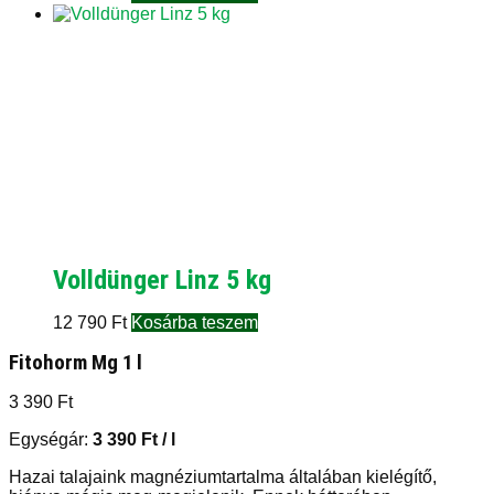
Volldünger Linz 5 kg
12 790
Ft
Kosárba teszem
Fitohorm Mg 1 l
3 390
Ft
Egységár:
3 390
Ft
/ l
Hazai talajaink magnéziumtartalma általában kielégítő,