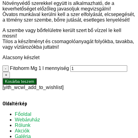
Növényvédő szerekkel együtt is alkalmazható, de a
keverhetőséget előzőleg javasoljuk megvizsgálni!
Óvatos munkával kerülni kell a szer elfolyását, elcsepegését,
a tömény szer szembe, bőrre jutását, esetleges lenyelését!
A szembe vagy bőrfelületre került szert bő vízzel le kell
mosni!
Tilos a készítményt és csomagolóanyagát folyókba, tavakba,
vagy víztározókba juttatni!
Alacsony készlet
Fitohorm Mg 1 l mennyiség
-
+
Kosárba teszem
[yith_wcwl_add_to_wishlist]
Oldaltérkép
Főoldal
Webáruház
Rólunk
Akciók
Galéria