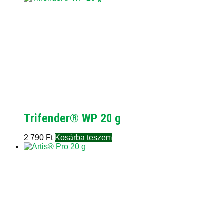
Trifender® WP 20 g
2 790
Ft
Kosárba teszem