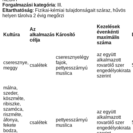
Forgalmazási kategória
: III.
Eltarthatóság
: Fizikai-kémiai tulajdonságait száraz, hűvös
helyen tárolva 2 évig megőrzi
Kezelések
Az
évenkénti
Kultúra
alkalmazás
Károsító
maximális
célja
száma
az együtt
cseresznyelégy
alkalmazott
cseresznye,
fajok,
csalétek
rovarölő szer
meggy
pettyesszárnyú
engedélyokirata
muslica
szerint
málna,
szeder,
köszméte,
ribiszke,
szamóca,
az együtt
riszméte,
alkalmazott
áfonya,
pettyesszárnyú
csalétek
rovarölő szer
fekete
muslica
engedélyokirata
bodza,