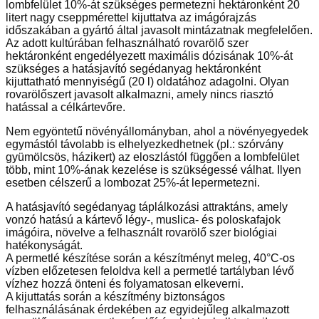
lombfelület 10%-át szükséges permetezni hektáronként 20
litert nagy cseppmérettel kijuttatva az imágórajzás
időszakában a gyártó által javasolt mintázatnak megfelelően.
Az adott kultúrában felhasználható rovarölő szer
hektáronként engedélyezett maximális dózisának 10%-át
szükséges a hatásjavító segédanyag hektáronként
kijuttatható mennyiségű (20 l) oldatához adagolni. Olyan
rovarölőszert javasolt alkalmazni, amely nincs riasztó
hatással a célkártevőre.
Nem egyöntetű növényállományban, ahol a növényegyedek
egymástól távolabb is elhelyezkedhetnek (pl.: szórvány
gyümölcsös, házikert) az eloszlástól függően a lombfelület
több, mint 10%-ának kezelése is szükségessé válhat. Ilyen
esetben célszerű a lombozat 25%-át lepermetezni.
A hatásjavító segédanyag táplálkozási attraktáns, amely
vonzó hatású a kártevő légy-, muslica- és poloskafajok
imágóira, növelve a felhasznált rovarölő szer biológiai
hatékonyságát.
A permetlé készítése során a készítményt meleg, 40°C-os
vízben előzetesen feloldva kell a permetlé tartályban lévő
vízhez hozzá önteni és folyamatosan elkeverni.
A kijuttatás során a készítmény biztonságos
felhasználásának érdekében az egyidejűleg alkalmazott