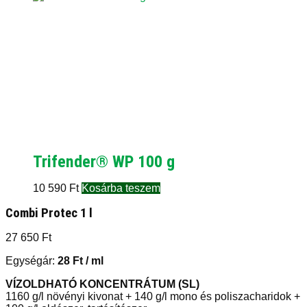
Trifender® WP 100 g
10 590
Ft
Kosárba teszem
Combi Protec 1 l
27 650
Ft
Egységár:
28
Ft
/ ml
VÍZOLDHATÓ KONCENTRÁTUM (SL)
1160 g/l növényi kivonat + 140 g/l mono és poliszacharidok +