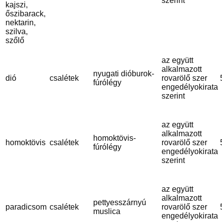
szerint
kajszi,
őszibarack,
nektarin,
szilva,
szőlő
az együtt
alkalmazott
nyugati dióburok-
dió
csalétek
rovarölő szer
fúrólégy
engedélyokirata
szerint
az együtt
alkalmazott
homoktövis-
homoktövis
csalétek
rovarölő szer
fúrólégy
engedélyokirata
szerint
az együtt
alkalmazott
pettyesszárnyú
paradicsom
csalétek
rovarölő szer
muslica
engedélyokirata