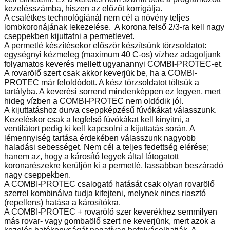
kezelésszámba, hiszen az előzőt korrigálja.
A csalétkes technológiánál nem cél a növény teljes
lombkoronájának lekezelése. A korona felső 2/3-ra kell nagy
cseppekben kijuttatni a permetlevet.
A permetlé készítésekor először készítsünk törzsoldatot:
egységnyi kézmeleg (maximum 40 C-os) vízhez adagoljunk
folyamatos keverés mellett ugyanannyi COMBI-PROTEC-et.
A rovarölő szert csak akkor keverjük be, ha a COMBI-
PROTEC már feloldódott. A kész törzsoldatot töltsük a
tartályba. A keverési sorrend mindenképpen ez legyen, mert
hideg vízben a COMBI-PROTEC nem oldódik jól.
A kijuttatáshoz durva cseppképzésű fúvókákat válasszunk.
Kezeléskor csak a legfelső fúvókákat kell kinyitni, a
ventilátort pedig ki kell kapcsolni a kijuttatás során. A
lémennyiség tartása érdekében válasszunk nagyobb
haladási sebességet. Nem cél a teljes fedettség elérése;
hanem az, hogy a károsító legyek által látogatott
koronarészekre kerüljön ki a permetlé, lassabban beszáradó
nagy cseppekben.
A COMBI-PROTEC csalogató hatását csak olyan rovarölő
szerrel kombinálva tudja kifejteni, melynek nincs riasztó
(repellens) hatása a károsítókra.
A COMBI-PROTEC + rovarölő szer keverékhez semmilyen
más rovar- vagy gombaölő szert ne keverjünk, mert azok a