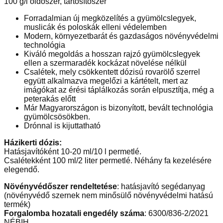
100 g/l oldószer, tartósítószer
Forradalmian új megközelítés a gyümölcslegyek,
muslicák és poloskák elleni védelemben
Modern, környezetbarát és gazdaságos növényvédelmi
technológia
Kiváló megoldás a hosszan rajzó gyümölcslegyek
ellen a szermaradék kockázat növelése nélkül
Csalétek, mely csökkentett dózisú rovarölő szerrel
együtt alkalmazva megelőzi a kártételt, mert az
imágókat az érési táplálkozás során elpusztítja, még a
peterakás előtt
Már Magyarországon is bizonyított, bevált technológia
gyümölcsösökben.
Drónnal is kijuttatható
Házikerti dózis:
Hatásjavítóként 10-20 ml/10 l permetlé.
Csalétekként 100 ml/2 liter permetlé. Néhány fa kezelésére
elegendő.
Növényvédőszer rendeltetése
: hatásjavító segédanyag
(növényvédő szernek nem minősülő növényvédelmi hatású
termék)
Forgalomba hozatali engedély száma
: 6300/836-2/2021
NÉBIH