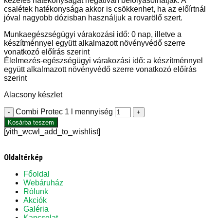
kezelés hatékonyságát negatívan befolyásolhatják. A
csalétek hatékonysága akkor is csökkenhet, ha az előírtnál
jóval nagyobb dózisban használjuk a rovarölő szert.
Munkaegészségügyi várakozási idő: 0 nap, illetve a
készítménnyel együtt alkalmazott növényvédő szerre
vonatkozó előírás szerint
Élelmezés-egészségügyi várakozási idő: a készítménnyel
együtt alkalmazott növényvédő szerre vonatkozó előírás
szerint
Alacsony készlet
Combi Protec 1 l mennyiség
-
+
Kosárba teszem
[yith_wcwl_add_to_wishlist]
Oldaltérkép
Főoldal
Webáruház
Rólunk
Akciók
Galéria
Kapcsolat