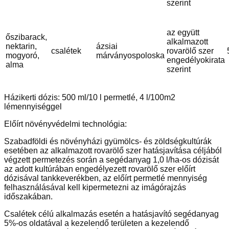
szerint
az együtt
őszibarack,
alkalmazott
nektarin,
ázsiai
csalétek
rovarölő szer
mogyoró,
márványospoloska
engedélyokirata
alma
szerint
Házikerti dózis: 500 ml/10 l permetlé, 4 l/100m2
lémennyiséggel
Előírt növényvédelmi technológia:
Szabadföldi és növényházi gyümölcs- és zöldségkultúrák
esetében az alkalmazott rovarölő szer hatásjavítása céljából
végzett permetezés során a segédanyag 1,0 l/ha-os dózisát
az adott kultúrában engedélyezett rovarölő szer előírt
dózisával tankkeverékben, az előírt permetlé mennyiség
felhasználásával kell kipermetezni az imágórajzás
időszakában.
Csalétek célú alkalmazás esetén a hatásjavító segédanyag
5%-os oldatával a kezelendő területen a kezelendő