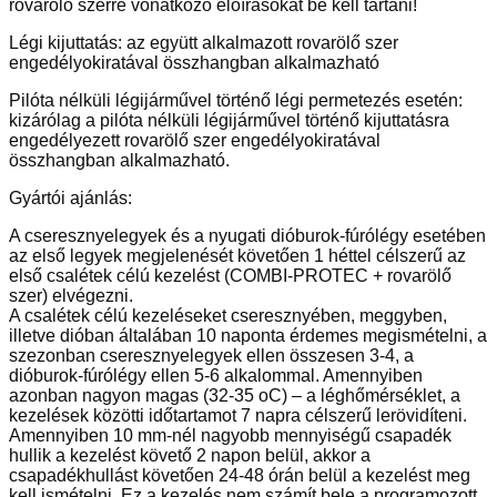
rovarölő szerre vonatkozó előírásokat be kell tartani!
Légi kijuttatás: az együtt alkalmazott rovarölő szer
engedélyokiratával összhangban alkalmazható
Pilóta nélküli légijárművel történő légi permetezés esetén:
kizárólag a pilóta nélküli légijárművel történő kijuttatásra
engedélyezett rovarölő szer engedélyokiratával
összhangban alkalmazható.
Gyártói ajánlás:
A cseresznyelegyek és a nyugati dióburok-fúrólégy esetében
az első legyek megjelenését követően 1 héttel célszerű az
első csalétek célú kezelést (COMBI-PROTEC + rovarölő
szer) elvégezni.
A csalétek célú kezeléseket cseresznyében, meggyben,
illetve dióban általában 10 naponta érdemes megismételni, a
szezonban cseresznyelegyek ellen összesen 3-4, a
dióburok-fúrólégy ellen 5-6 alkalommal. Amennyiben
azonban nagyon magas (32-35 oC) – a léghőmérséklet, a
kezelések közötti időtartamot 7 napra célszerű lerövidíteni.
Amennyiben 10 mm-nél nagyobb mennyiségű csapadék
hullik a kezelést követő 2 napon belül, akkor a
csapadékhullást követően 24-48 órán belül a kezelést meg
kell ismételni. Ez a kezelés nem számít bele a programozott